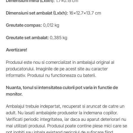
Dimensiuni mina (Lxlxh):
1.7×0.15 cm
Dimensiuni set ambalat (Lxlxh):
16×12.7×13.7 cm
Greutate compas:
0,012 kg
Greutate set ambalat:
0,385 kg
Avertizare!
Produsul este nou si comercializat in ambalajul original al
producatorului. Imaginile de pe acest site au caracter
informativ. Produsul nu functioneaza cu baterii.
Nuanta, tonul si intensitatea culorii pot varia in functie de
monitor.
Ambalajul trebuie indepartat, recuperat si aruncat de catre un
adult. Nu lasati ambalajele produselor la indemana copiilor.
Verificati periodic integritatea, iar daca au aparut deteriorari nu
mai utilizati produsul. Produsul poate contine piese mici care se
pot inghiti sau inhala existand pericolul de sufocare fiind