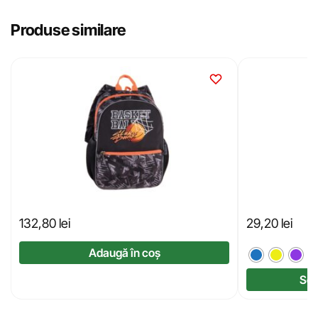
Produse similare
132,80
lei
29,20
lei
Adaugă în coș
Sel