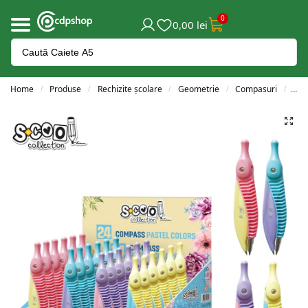
0
0,00
lei
Home
Produse
Rechizite școlare
Geometrie
Compasuri
Com
/
/
/
/
/