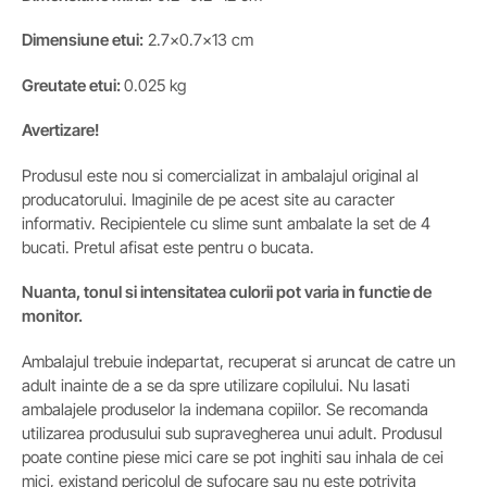
Dimensiune etui:
2.7×0.7×13 cm
Greutate etui:
0.025 kg
Avertizare!
Produsul este nou si comercializat in ambalajul original al
producatorului. Imaginile de pe acest site au caracter
informativ. Recipientele cu slime sunt ambalate la set de 4
bucati. Pretul afisat este pentru o bucata.
Nuanta, tonul si intensitatea culorii pot varia in functie de
monitor.
Ambalajul trebuie indepartat, recuperat si aruncat de catre un
adult inainte de a se da spre utilizare copilului. Nu lasati
ambalajele produselor la indemana copiilor. Se recomanda
utilizarea produsului sub supravegherea unui adult. Produsul
poate contine piese mici care se pot inghiti sau inhala de cei
mici, existand pericolul de sufocare sau nu este potrivita