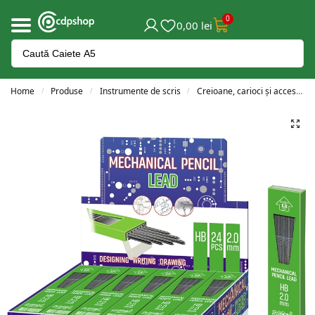
0
0,00
lei
Home
Produse
Instrumente de scris
Creioane, carioci și accesorii
/
/
/