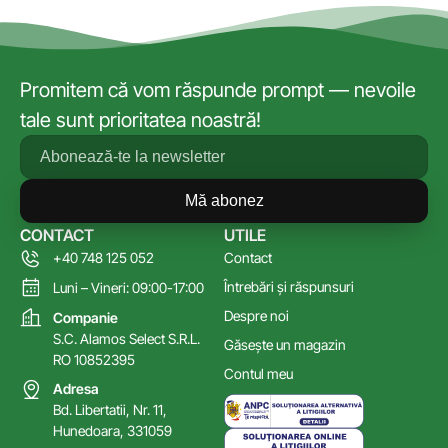
Promitem că vom răspunde prompt — nevoile
tale sunt prioritatea noastră!
Mă abonez
CONTACT
UTILE
+40 748 125 052
Contact
Întrebări și răspunsuri
Luni – Vineri: 09:00-17:00
Despre noi
Companie
S.C. Alamos Select S.R.L.
Găsește un magazin
RO 10852395
Contul meu
Adresa
Bd. Libertatii, Nr. 11,
Hunedoara, 331059