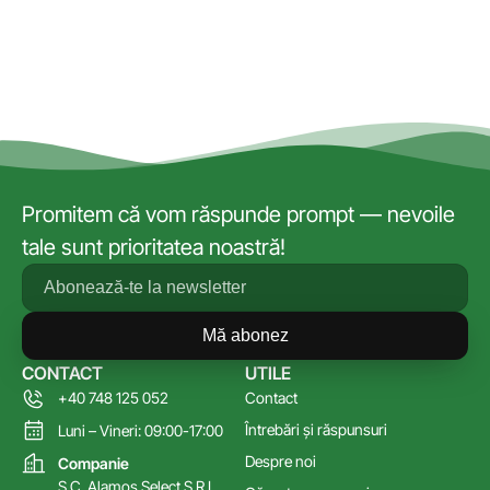
Promitem că vom răspunde prompt — nevoile
tale sunt prioritatea noastră!
Mă abonez
CONTACT
UTILE
+40 748 125 052
Contact
Întrebări și răspunsuri
Luni – Vineri: 09:00-17:00
Despre noi
Companie
S.C. Alamos Select S.R.L.