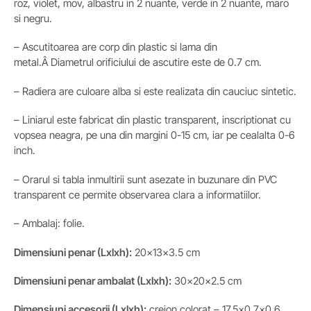
roz, violet, mov, albastru in 2 nuante, verde in 2 nuante, maro
si negru.
– Ascutitoarea are corp din plastic si lama din
metal.Â Diametrul orificiului de ascutire este de 0.7 cm.
– Radiera are culoare alba si este realizata din cauciuc sintetic.
– Liniarul este fabricat din plastic transparent, inscriptionat cu
vopsea neagra, pe una din margini 0-15 cm, iar pe cealalta 0-6
inch.
– Orarul si tabla inmultirii sunt asezate in buzunare din PVC
transparent ce permite observarea clara a informatiilor.
– Ambalaj: folie.
Dimensiuni penar (Lxlxh):
20x13x3.5 cm
Dimensiuni penar ambalat
(Lxlxh)
:
30x20x2.5 cm
Dimensiuni accesorii
(Lxlxh)
:
creion colorat – 17.5×0.7×0.6