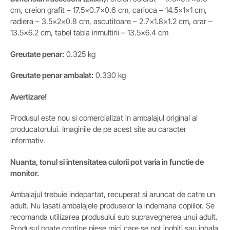
cm, creion grafit – 17.5×0.7×0.6 cm, carioca – 14.5x1x1 cm,
radiera – 3.5x2x0.8 cm, ascutitoare – 2.7×1.8×1.2 cm, orar –
13.5×6.2 cm, tabel tabla inmultirii – 13.5×6.4 cm
Greutate penar:
0.325 kg
Greutate
penar
ambalat:
0.330 kg
Avertizare!
Produsul este nou si comercializat in ambalajul original al
producatorului. Imaginile de pe acest site au caracter
informativ.
Nuanta, tonul si intensitatea culorii pot varia in functie de
monitor.
Ambalajul trebuie indepartat, recuperat si aruncat de catre un
adult. Nu lasati ambalajele produselor la indemana copiilor. Se
recomanda utilizarea produsului sub supravegherea unui adult.
Produsul poate contine piese mici care se pot inghiti sau inhala