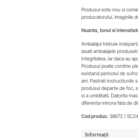
Produsul este nou si comerc
producatorului. Imaginile d
Nuanta, tonul si intensitat
Ambalajul trebuie indeparta
lasati ambalajele produselor
integritatea, iar daca au ap
Produsul poate contine pies
existand pericolul de sufoc
ani. Pastrati instructiunile 
produsul departe de foc, si 
si a umiditatii. Datorita m
diferenta minora fata de d
Cod produs:
38672 / SC2
Informații