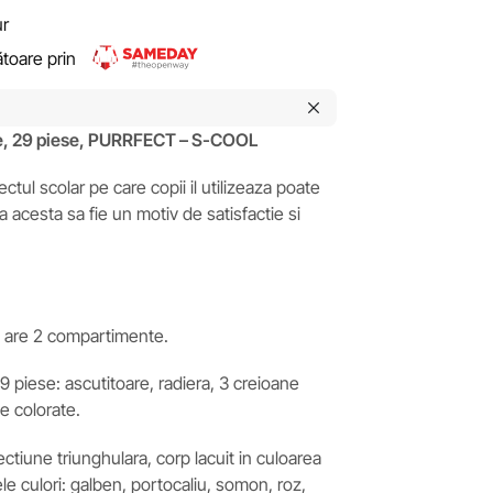
ur
rătoare prin
re, 29 piese, PURRFECT – S-COOL
ctul scolar pe care copii il utilizeaza poate
a acesta sa fie un motiv de satisfactie si
il are 2 compartimente.
 piese: ascutitoare, radiera, 3 creioane
ne colorate.
ctiune triunghulara, corp lacuit in culoarea
ele culori: galben, portocaliu, somon, roz,