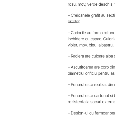
rosu, mov, verde deschis, v
– Creioanele grafit au sect
bicolor.
– Cariocile au forma rotund
inchidere cu capac. Culori 
violet, mov, bleu, albastru
– Radiera are culoare alba s
– Ascutitoarea are corp din
diametrul orificiu pentru a
– Penarul este realizat din m
– Penarul este cartonat si 
rezistenta la socuri extern
– Design-ul cu fermoar perm