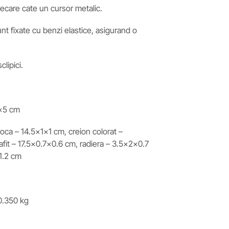
iecare cate un cursor metalic.
nt fixate cu benzi elastice, asigurand o
lipici.
x5 cm
oca – 14.5x1x1 cm, creion colorat –
afit – 17.5×0.7×0.6 cm, radiera – 3.5x2x0.7
1.2 cm
.350 kg