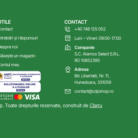
UTILE
CONTACT
ontact
+40 748 125 052
ntrebări și răspunsuri
Luni – Vineri: 09:00-17:00
espre noi
Companie
S.C. Alamos Select S.R.L.
ăsește un magazin
RO 10852395
ontul meu
Adresa
Bd. Libertatii, Nr. 11,
Hunedoara, 331059
contact@cdpshop.ro
 Toate drepturile rezervate, construit de
Clarru