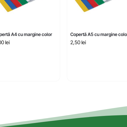
pertă A4 cu margine color
Copertă A5 cu margine colo
00
lei
2,50
lei