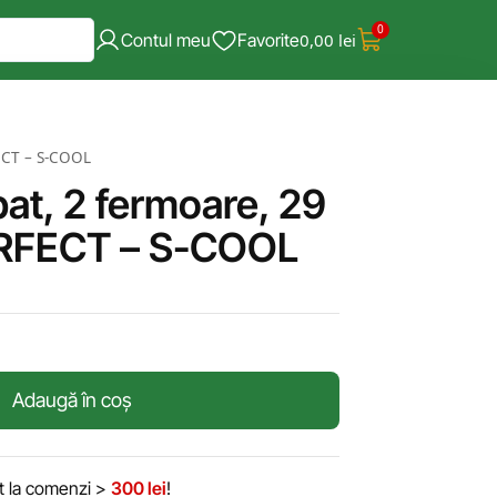
0
Contul meu
Favorite
0,00
lei
ECT – S-COOL
at, 2 fermoare, 29
RRFECT – S-COOL
Adaugă în coș
it la comenzi >
300 lei
!