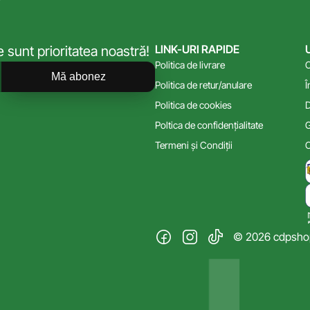
LINK-URI RAPIDE
sunt prioritatea noastră!
Politica de livrare
C
Mă abonez
Politica de retur/anulare
Î
Politica de cookies
D
Poltica de confidențialitate
G
Termeni și Condiții
C
© 2026 cdpshop.