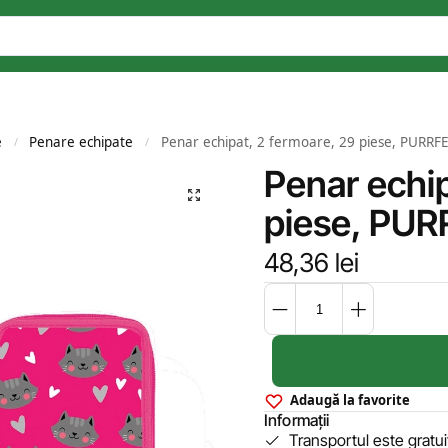
e
Penare echipate
Penar echipat, 2 fermoare, 29 piese, PURRF
/
/
Penar echip
piese, PU
48,36
lei
Adaugă la favorite
Informații
Transportul este gratu