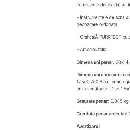
Fermoarele din plastic au f
– Instrumentele de scris su
depozitare ordonata.
– Grafica:Â PURRFECT cu sc
– Ambalaj: folie.
Dimensiuni penar:
20x14
Dimensiuni accesorii:
cari
17.5×0.7×0.6 cm, creion gr
cm, ascutitoare – 2.7×1.8×
Greutate penar:
0.345 kg
Greutate penar ambalat:
0
Avertizare!