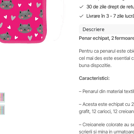
30 de zile drept de ret
Livrare în 3 - 7 zile luc
Descriere
Penar echipat, 2 fermoa
Pentru ca penarul este obie
cel mai des este esential c
buna dispozitie.
Caracteristici:
– Penarul din material text
– Acesta este echipat cu 29
grafit, 12 carioci, 12 creioa
– Creioanele colorate au se
scrierii si mina in urmatoar