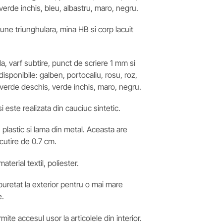
erde inchis, bleu, albastru, maro, negru.
iune triunghulara, mina HB si corp lacuit
a, varf subtire, punct de scriere 1 mm si
disponibile: galben, portocaliu, rosu, roz,
, verde deschis, verde inchis, maro, negru.
i este realizata din cauciuc sintetic.
 plastic si lama din metal. Aceasta are
scutire de 0.7 cm.
aterial textil, poliester.
buretat la exterior pentru o mai mare
e.
ite accesul usor la articolele din interior.