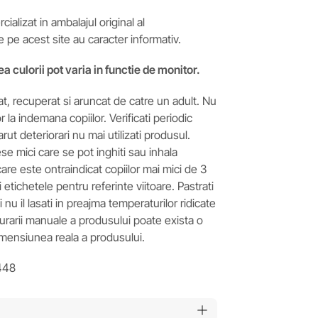
ializat in ambalajul original al
e pe acest site au caracter informativ.
ea culorii pot varia in functie de monitor.
t, recuperat si aruncat de catre un adult. Nu
 la indemana copiilor. Verificati periodic
arut deteriorari nu mai utilizati produsul.
e mici care se pot inghiti sau inhala
are este ontraindicat copiilor mai mici de 3
si etichetele pentru referinte viitoare. Pastrati
nu il lasati in preajma temperaturilor ridicate
asurarii manuale a produsului poate exista o
imensiunea reala a produsului.
448