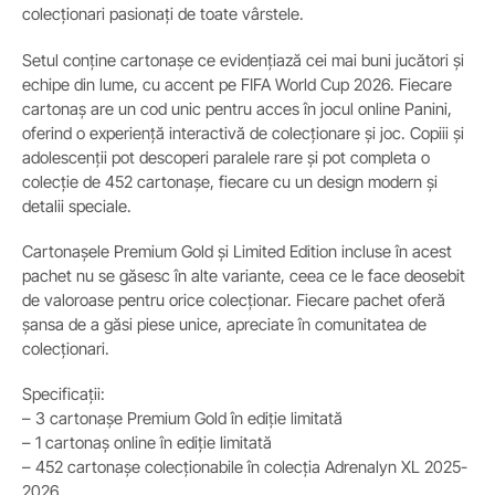
colecționari pasionați de toate vârstele.
Setul conține cartonașe ce evidențiază cei mai buni jucători și
echipe din lume, cu accent pe FIFA World Cup 2026. Fiecare
cartonaș are un cod unic pentru acces în jocul online Panini,
oferind o experiență interactivă de colecționare și joc. Copiii și
adolescenții pot descoperi paralele rare și pot completa o
colecție de 452 cartonașe, fiecare cu un design modern și
detalii speciale.
Cartonașele Premium Gold și Limited Edition incluse în acest
pachet nu se găsesc în alte variante, ceea ce le face deosebit
de valoroase pentru orice colecționar. Fiecare pachet oferă
șansa de a găsi piese unice, apreciate în comunitatea de
colecționari.
Specificații:
– 3 cartonașe Premium Gold în ediție limitată
– 1 cartonaș online în ediție limitată
– 452 cartonașe colecționabile în colecția Adrenalyn XL 2025-
2026