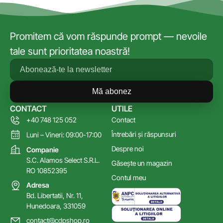
Promitem că vom răspunde prompt — nevoile
tale sunt prioritatea noastră!
Mă abonez
CONTACT
UTILE
+40 748 125 052
Contact
Întrebări și răspunsuri
Luni – Vineri: 09:00-17:00
Despre noi
Companie
S.C. Alamos Select S.R.L.
Găsește un magazin
RO 10852395
Contul meu
Adresa
Bd. Libertatii, Nr. 11,
Hunedoara, 331059
contact@cdpshop.ro