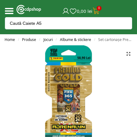
0
0,00
lei
Home
Produse
Jocuri
Albume & stickere
Set cartonașe Premium Gold, FIFA 365 Adrenalyne 2025-2026
/
/
/
/