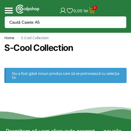
0
0,00
lei
Home
S-Cool Collection
/
S-Cool Collection
Nu a fost găsit niciun produs care să se potrivească cu selecția
ta.