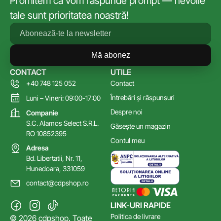
Promitem că vom răspunde prompt — nevoile
tale sunt prioritatea noastră!
Mă abonez
CONTACT
UTILE
+40 748 125 052
Contact
Întrebări și răspunsuri
Luni – Vineri: 09:00-17:00
Despre noi
Companie
S.C. Alamos Select S.R.L.
Găsește un magazin
RO 10852395
Contul meu
Adresa
Bd. Libertatii, Nr. 11,
Hunedoara, 331059
contact@cdpshop.ro
LINK-URI RAPIDE
Politica de livrare
© 2026 cdpshop. Toate