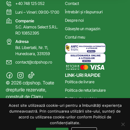
+40 748 125 052
Contact
Întrebări și răspunsuri
Luni – Vineri: 09:00-17:00
Despre noi
Companie
S.C. Alamos Select S.R.L.
Găsește un magazin
RO 10852395
Contul meu
Adresa
Bd. Libertatii, Nr. 11,
Hunedoara, 331059
contact@cdpshop.ro
LINK-URI RAPIDE
Politica de livrare
© 2026 cdpshop. Toate
drepturile rezervate,
Politica de retur/anulare
construit de
Clarru
Politica de cookies
Acest site utilizează cookie-uri pentru a îmbunătăți experiența
Poltica de confidențialitate
dumneavoastră. Prin continuarea utilizării site-ului, sunteți de
Termeni și Condiții
acord cu utilizarea cookie-urilor conform Politicii de
confidențialitate.