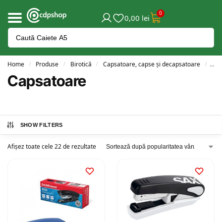
0
0,00
lei
Home
Produse
Birotică
Capsatoare, capse și decapsatoare
Cap
/
/
/
/
Capsatoare
SHOW FILTERS
Afișez toate cele 22 de rezultate