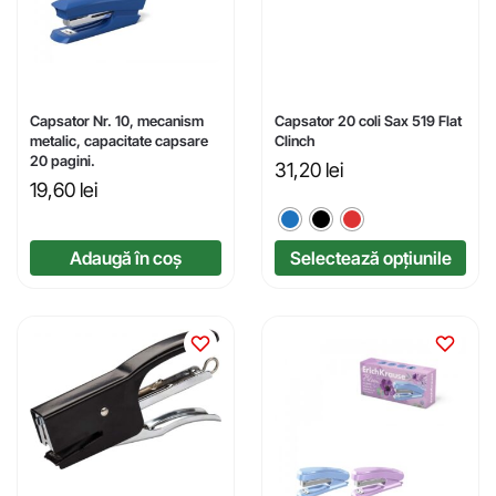
Capsator Nr. 10, mecanism
Capsator 20 coli Sax 519 Flat
metalic, capacitate capsare
Clinch
20 pagini.
31,20
lei
19,60
lei
Adaugă în coș
Selectează opțiunile