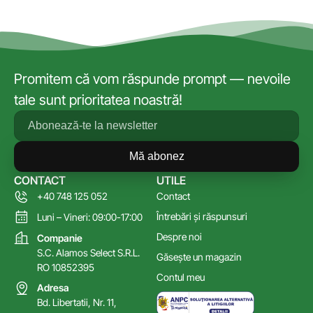
Promitem că vom răspunde prompt — nevoile
tale sunt prioritatea noastră!
Mă abonez
CONTACT
UTILE
+40 748 125 052
Contact
Întrebări și răspunsuri
Luni – Vineri: 09:00-17:00
Despre noi
Companie
S.C. Alamos Select S.R.L.
Găsește un magazin
RO 10852395
Contul meu
Adresa
Bd. Libertatii, Nr. 11,