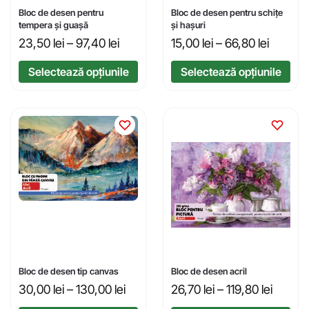
Bloc de desen pentru
Bloc de desen pentru schițe
tempera și guașă
și hașuri
23,50
lei
–
97,40
lei
15,00
lei
–
66,80
lei
Selectează opțiunile
Selectează opțiunile
Bloc de desen tip canvas
Bloc de desen acril
30,00
lei
–
130,00
lei
26,70
lei
–
119,80
lei