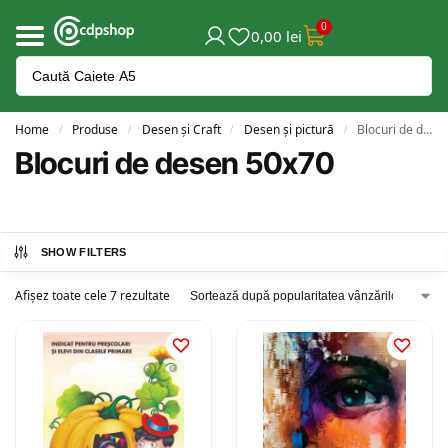
0
0,00
lei
Home
Produse
Desen și Craft
Desen și pictură
Blocuri de desen 50x70
/
/
/
/
Blocuri de desen 50x70
SHOW FILTERS
Afișez toate cele 7 rezultate