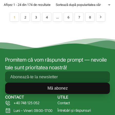
Afișez 1 - 24 din 174 de rezultate
1
2
3
4
…
6
7
8
Promitem că vom răspunde prompt — nevoile
tale sunt prioritatea noastră!
Mă abonez
CONTACT
UTILE
+40 748 125 052
Contact
Întrebări și răspunsuri
Luni – Vineri: 09:00-17:00