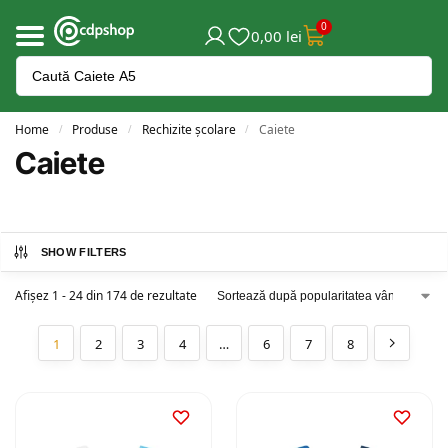
0
0,00
lei
Home
Produse
Rechizite școlare
Caiete
/
/
/
Caiete
SHOW FILTERS
Afișez 1 - 24 din 174 de rezultate
1
2
3
4
…
6
7
8