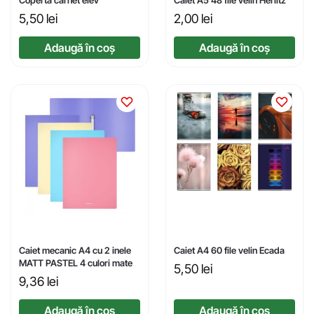
Copertă carnet elev
Caiet A5 48 file velin Herlitz
5,50
lei
2,00
lei
Adaugă în coș
Adaugă în coș
Caiet mecanic A4 cu 2 inele
Caiet A4 60 file velin Ecada
MATT PASTEL 4 culori mate
5,50
lei
9,36
lei
Adaugă în coș
Adaugă în coș