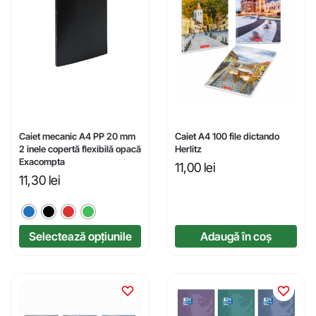
Caiet mecanic A4 PP 20 mm
Caiet A4 100 file dictando
2 inele copertă flexibilă opacă
Herlitz
Exacompta
11,00
lei
11,30
lei
Selectează opțiunile
Adaugă în coș