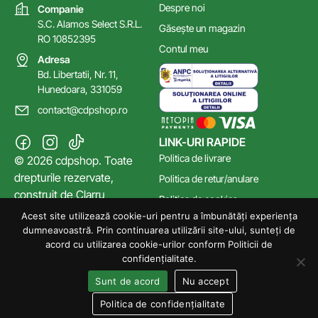
Despre noi
Companie
S.C. Alamos Select S.R.L.
Găsește un magazin
RO 10852395
Contul meu
Adresa
Bd. Libertatii, Nr. 11,
Hunedoara, 331059
contact@cdpshop.ro
LINK-URI RAPIDE
Politica de livrare
© 2026 cdpshop. Toate
drepturile rezervate,
Politica de retur/anulare
construit de
Clarru
Politica de cookies
Acest site utilizează cookie-uri pentru a îmbunătăți experiența
Poltica de confidențialitate
dumneavoastră. Prin continuarea utilizării site-ului, sunteți de
Termeni și Condiții
acord cu utilizarea cookie-urilor conform Politicii de
confidențialitate.
Sunt de acord
Nu accept
Politica de confidențialitate