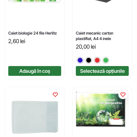
Caiet biologie 24 file Herlitz
Caiet mecanic carton
plastifiat, A4 4 inele
2,60
lei
20,00
lei
Adaugă în coș
Selectează opțiunile