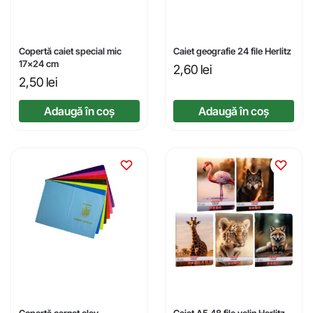
Copertă caiet special mic
Caiet geografie 24 file Herlitz
17×24 cm
2,60
lei
2,50
lei
Adaugă în coș
Adaugă în coș