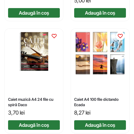
5,00
lei
Adaugă în coș
Adaugă în coș
Caiet muzică A4 24 file cu
Caiet A4 100 file dictando
spiră Daco
Ecada
3,70
lei
8,27
lei
Adaugă în coș
Adaugă în coș