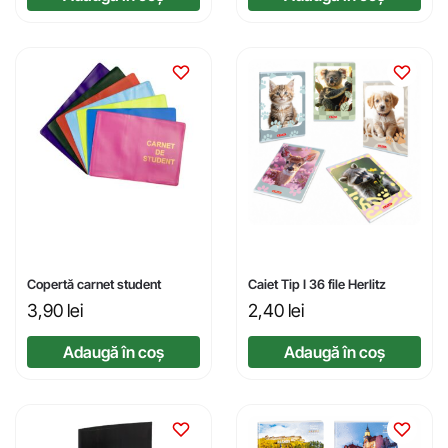
Copertă carnet student
Caiet Tip I 36 file Herlitz
3,90
lei
2,40
lei
Adaugă în coș
Adaugă în coș