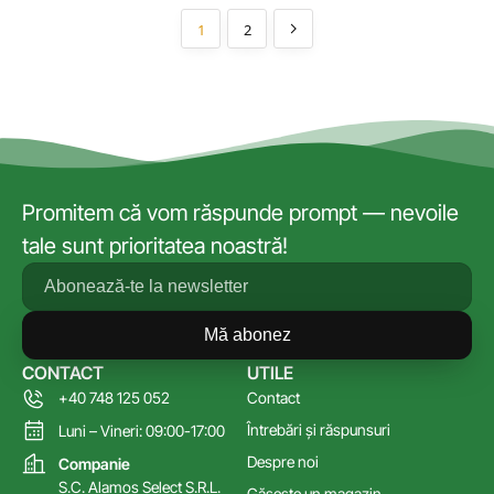
1
2
Promitem că vom răspunde prompt — nevoile
tale sunt prioritatea noastră!
Mă abonez
CONTACT
UTILE
+40 748 125 052
Contact
Întrebări și răspunsuri
Luni – Vineri: 09:00-17:00
Despre noi
Companie
S.C. Alamos Select S.R.L.
Găsește un magazin