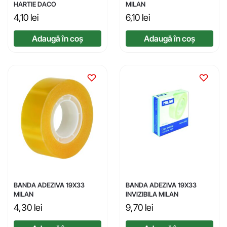
HARTIE DACO
MILAN
4,10
lei
6,10
lei
Adaugă în coș
Adaugă în coș
BANDA ADEZIVA 19X33
BANDA ADEZIVA 19X33
MILAN
INVIZIBILA MILAN
4,30
lei
9,70
lei