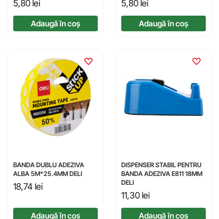
5,80
lei
5,80
lei
Adaugă în coș
Adaugă în coș
BANDA DUBLU ADEZIVA
DISPENSER STABIL PENTRU
ALBA 5M*25.4MM DELI
BANDA ADEZIVA E811 18MM
DELI
18,74
lei
11,30
lei
Adaugă în coș
Adaugă în coș