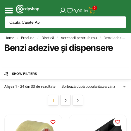
0
0,00
lei
Home
Produse
Birotică
Accesorii pentru birou
Benzi adezive și dispensere
/
/
/
/
Benzi adezive și dispensere
SHOW FILTERS
Afișez 1 - 24 din 33 de rezultate
1
2