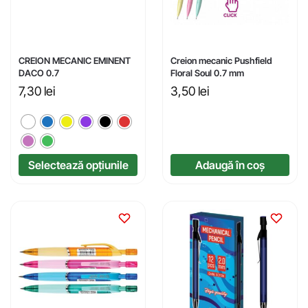
CREION MECANIC EMINENT
Creion mecanic Pushfield
DACO 0.7
Floral Soul 0.7 mm
7,30
lei
3,50
lei
Selectează opțiunile
Adaugă în coș