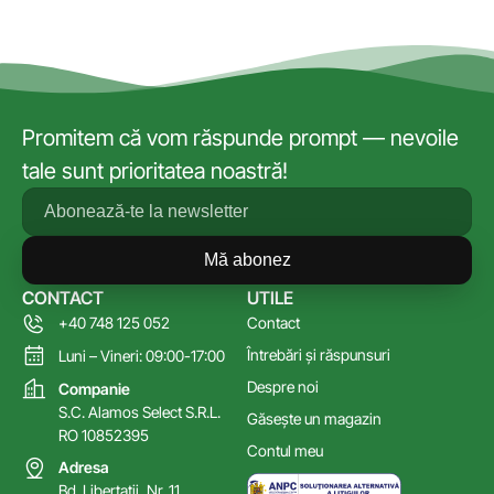
Promitem că vom răspunde prompt — nevoile
tale sunt prioritatea noastră!
Mă abonez
CONTACT
UTILE
+40 748 125 052
Contact
Întrebări și răspunsuri
Luni – Vineri: 09:00-17:00
Despre noi
Companie
S.C. Alamos Select S.R.L.
Găsește un magazin
RO 10852395
Contul meu
Adresa
Bd. Libertatii, Nr. 11,