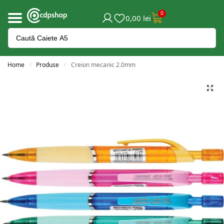
0
0,00
lei
Home
Produse
Creion mecanic 2.0mm
/
/