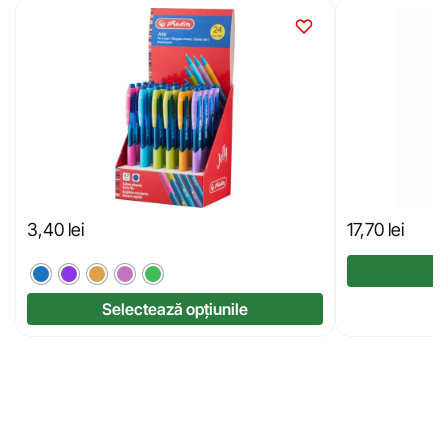
3,40
lei
17,70
lei
Selectează opțiunile