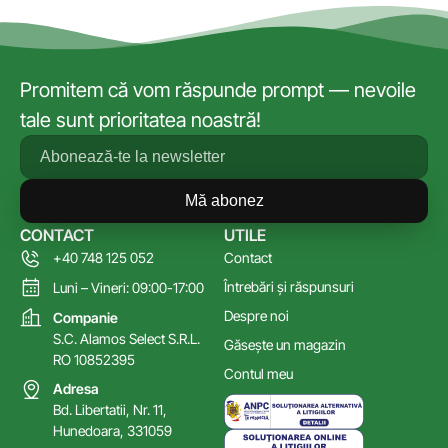
Promitem că vom răspunde prompt — nevoile
tale sunt prioritatea noastră!
Mă abonez
CONTACT
UTILE
+40 748 125 052
Contact
Întrebări și răspunsuri
Luni – Vineri: 09:00-17:00
Despre noi
Companie
S.C. Alamos Select S.R.L.
Găsește un magazin
RO 10852395
Contul meu
Adresa
Bd. Libertatii, Nr. 11,
Hunedoara, 331059