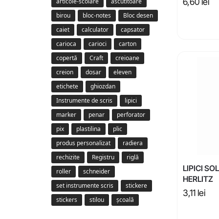
6,60
lei
articole-scolare
ascutitoare
birou
bloc-notes
Bloc desen
caiet
calculator
capsator
carioca
carioci
carton
copertă
Craft
creioane
creion
dosar
eleven
etichete
ghiozdan
Instrumente de scris
lipici
marker
penar
perforator
pix
plastilina
plic
produs personalizat
radiera
rechizite
Registru
riglă
LIPICI SO
roller
schneider
HERLITZ
set instrumente scris
stickere
3,11
lei
stickers
stilou
școală