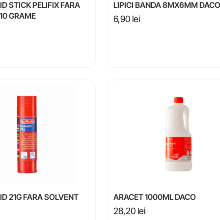
LID STICK PELIFIX FARA
LIPICI BANDA 8MX6MM DAC
10 GRAME
6,90
lei
LID 21G FARA SOLVENT
ARACET 1000ML DACO
28,20
lei