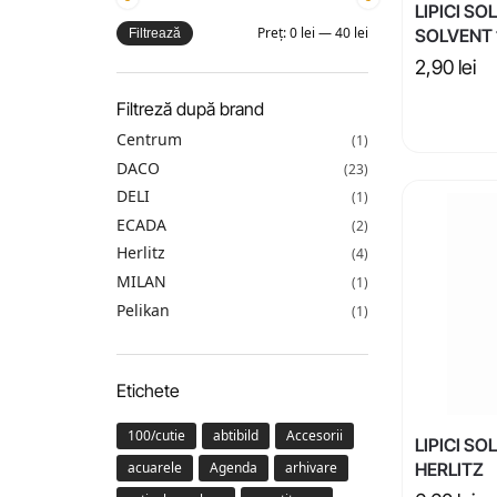
LIPICI SO
Preț:
0 lei
—
40 lei
SOLVENT 
Filtrează
2,90
lei
Filtreză după brand
Centrum
(1)
DACO
(23)
DELI
(1)
ECADA
(2)
Herlitz
(4)
MILAN
(1)
Pelikan
(1)
Etichete
100/cutie
abtibild
Accesorii
LIPICI SO
acuarele
Agenda
arhivare
HERLITZ