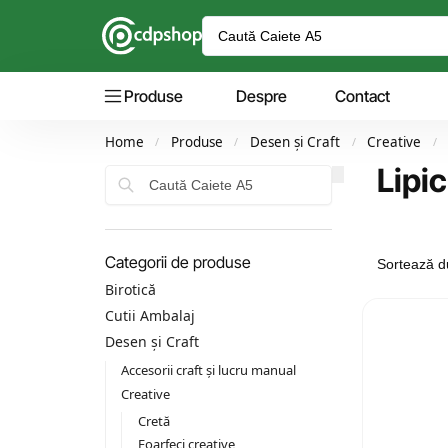
Produse
Despre
Contact
Home
Produse
Desen și Craft
Creative
/
/
/
/
Lipic
Caută
Categorii de produse
Birotică
Cutii Ambalaj
Desen și Craft
Accesorii craft și lucru manual
Creative
Cretă
Foarfeci creative