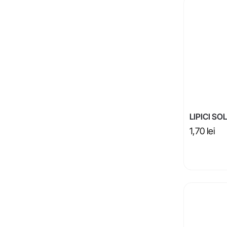
LIPICI SO
1,70
lei