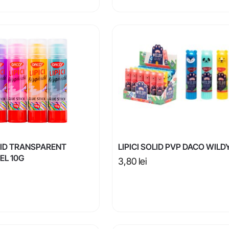
OLID TRANSPARENT
LIPICI SOLID PVP DACO WILD
EL 10G
3,80
lei