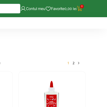
0
Contul meu
Favorite
0,00
lei
1
2
e