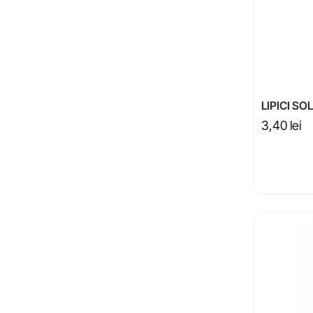
LIPICI SO
3,40
lei