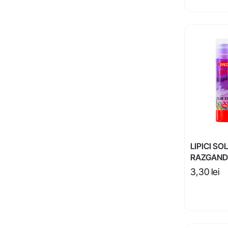
LIPICI S
RAZGAND
3,30
lei