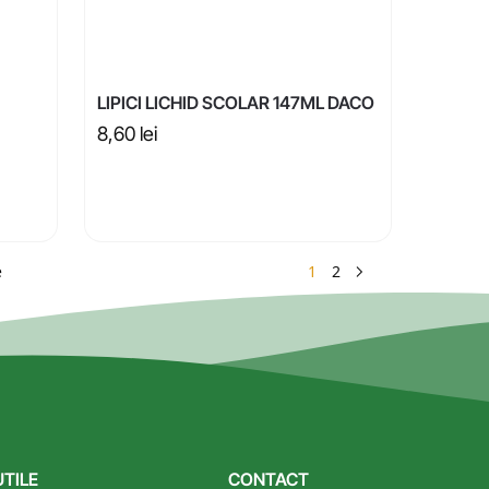
LIPICI LICHID SCOLAR 147ML DACO
8,60
lei
1
2
e
UTILE
CONTACT