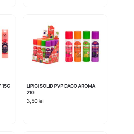
Y 15G
LIPICI SOLID PVP DACO AROMA
21G
3,50
lei