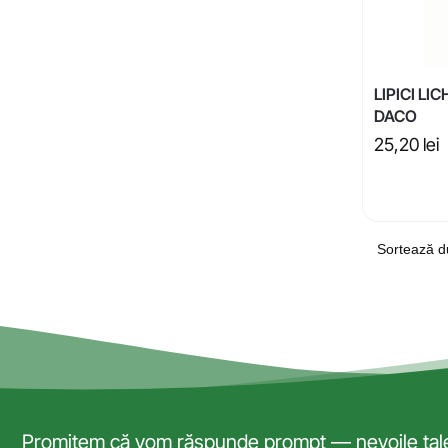
LIPICI LI
DACO
25,20
lei
Promitem că vom răspunde prompt — nevoile tale 