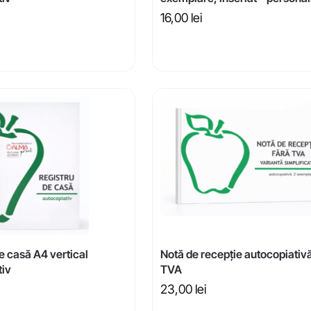
16,00
lei
e casă A4 vertical
Notă de recepție autocopiativă
tiv
TVA
23,00
lei