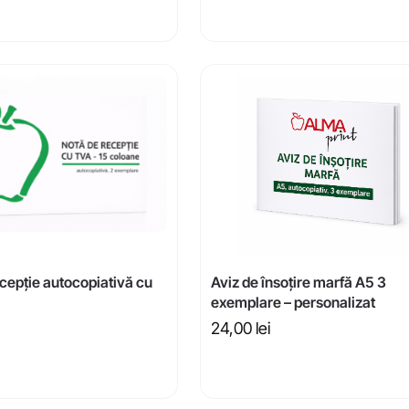
cepție autocopiativă cu
Aviz de însoțire marfă A5 3
exemplare – personalizat
24,00
lei