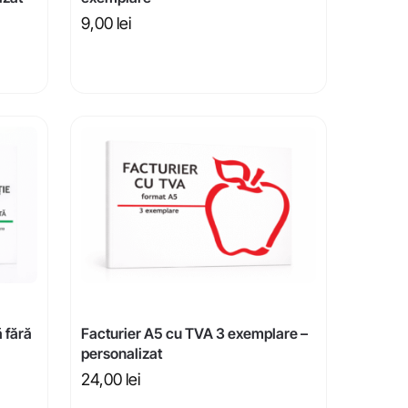
9,00
lei
 fără
Facturier A5 cu TVA 3 exemplare –
personalizat
24,00
lei