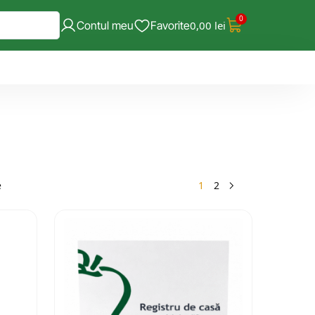
0
Contul meu
Favorite
0,00
lei
1
2
e