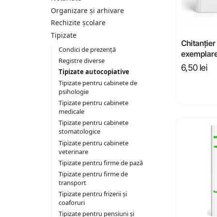
Organizare și arhivare
Rechizite școlare
Tipizate
Chitanțier
Condici de prezență
exemplar
Registre diverse
6,50
lei
Tipizate autocopiative
Tipizate pentru cabinete de
psihologie
Tipizate pentru cabinete
medicale
Tipizate pentru cabinete
stomatologice
Tipizate pentru cabinete
veterinare
Tipizate pentru firme de pază
Tipizate pentru firme de
transport
Tipizate pentru frizerii și
coaforuri
Tipizate pentru pensiuni și