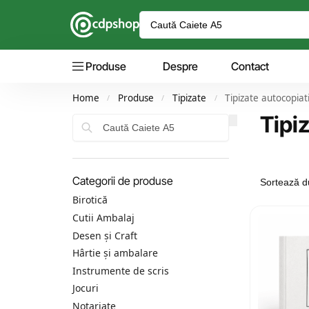
Produse
Despre
Contact
Home
Produse
Tipizate
Tipizate autocopiat
/
/
/
Tipi
Caută
Categorii de produse
Birotică
Cutii Ambalaj
Desen și Craft
Hârtie și ambalare
Instrumente de scris
Jocuri
Notariate