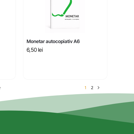
Monetar autocopiativ A6
6,50
lei
1
2
e