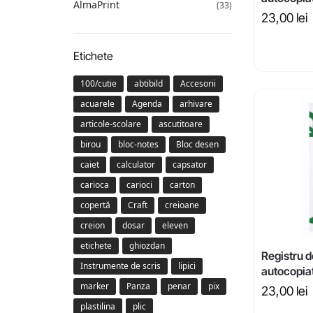
AlmaPrint
(33)
23,00
lei
Etichete
100/cutie
abtibild
Accesorii
acuarele
Agenda
arhivare
articole-scolare
ascutitoare
birou
bloc-notes
Bloc desen
caiet
calculator
capsator
carioca
carioci
carton
copertă
Craft
creioane
creion
dosar
eleven
etichete
ghiozdan
Registru d
Instrumente de scris
lipici
autocopia
marker
Panza
penar
pix
23,00
lei
plastilina
plic