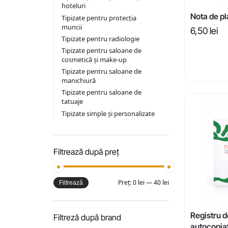
hoteluri
Nota de pl
Tipizate pentru protecția
muncii
6,50
lei
Tipizate pentru radiologie
Tipizate pentru saloane de
cosmetică și make-up
Tipizate pentru saloane de
manichiură
Tipizate pentru saloane de
tatuaje
Tipizate simple și personalizate
Filtrează după preț
Preț:
0 lei
—
40 lei
Filtrează
Registru d
Filtreză după brand
autocopia