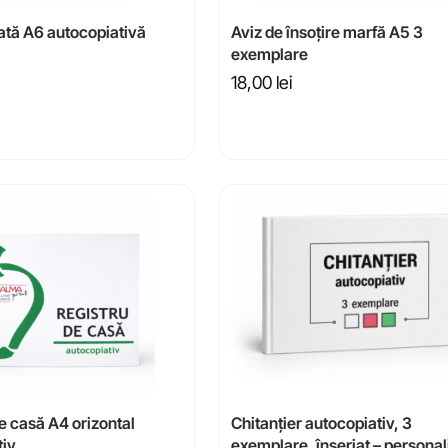
ată A6 autocopiativă
Aviz de însoțire marfă A5 3
exemplare
18,00
lei
e casă A4 orizontal
Chitanțier autocopiativ, 3
tiv
exemplare, înseriat – personal