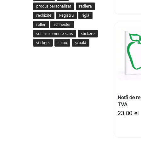
produs personalizat
radiera
rechizite
Registru
riglă
roller
schneider
set instrumente scris
stickere
stickers
stilou
școală
Notă de re
TVA
23,00
lei