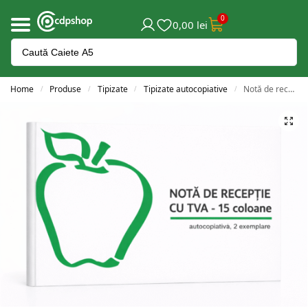
0
0,00
lei
Home
Produse
Tipizate
Tipizate autocopiative
Notă de recepție autocopiativă cu TVA
/
/
/
/