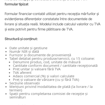
formular tipizat
Formular financiar-contabil utilizat pentru recepția mărfurilor și
evidențierea diferențelor constatate între documentele de
livrare și situația reală. Modelul include calculul valorilor cu TVA
și este potrivit pentru firme plătitoare de TVA.
Structură și conținut:
Date unitate și gestiune
Număr NIR și dată
Furnizor și documente de proveniență
Tabel detaliat pentru produse/servicii, cu 15 coloane:
Denumire produs, cod, unitate de măsură
Cantitate conform document / cantitate recepționată
Preț unitar și valoare fără TVA
TVA aferent
Adaos comercial (%) și valori calculate
Preț și valoare de vânzare (cu și fără TVA)
Secțiune observații
Mențiuni privind modalitatea de plată (la livrare / la
termen)
Spații pentru completarea comisiei de recepție și
semnături