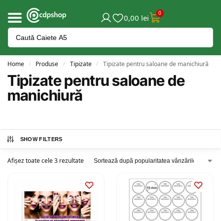
0
0,00
lei
Home
Produse
Tipizate
Tipizate pentru saloane de manichiură
/
/
/
Tipizate pentru saloane de
manichiură
SHOW FILTERS
Afișez toate cele 3 rezultate