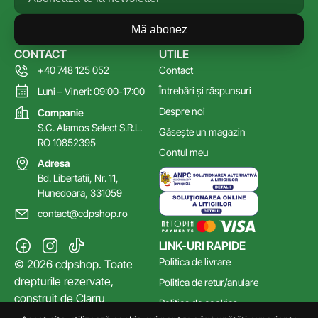
Mă abonez
CONTACT
UTILE
+40 748 125 052
Contact
Întrebări și răspunsuri
Luni – Vineri: 09:00-17:00
Despre noi
Companie
S.C. Alamos Select S.R.L.
Găsește un magazin
RO 10852395
Contul meu
Adresa
Bd. Libertatii, Nr. 11,
Hunedoara, 331059
contact@cdpshop.ro
LINK-URI RAPIDE
Politica de livrare
© 2026 cdpshop. Toate
drepturile rezervate,
Politica de retur/anulare
construit de
Clarru
Politica de cookies