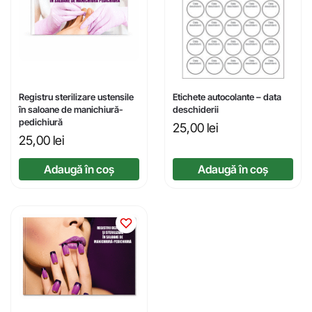
Registru sterilizare ustensile
Etichete autocolante – data
în saloane de manichiură-
deschiderii
pedichiură
25,00
lei
25,00
lei
Adaugă în coș
Adaugă în coș