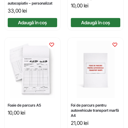
autocopiativ – personalizat
10,00
lei
33,00
lei
Adaugă în coș
Adaugă în coș
Foaie de parcurs A5
Foi de parcurs pentru
autovehicule transport marfă
10,00
lei
A4
21,00
lei