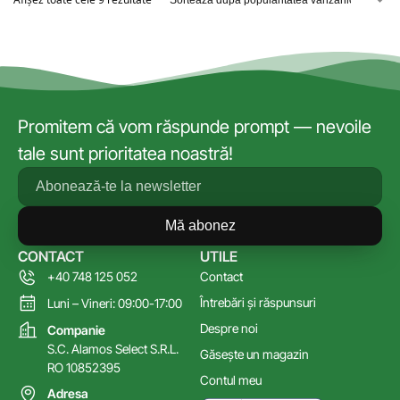
Promitem că vom răspunde prompt — nevoile
tale sunt prioritatea noastră!
Mă abonez
CONTACT
UTILE
+40 748 125 052
Contact
Întrebări și răspunsuri
Luni – Vineri: 09:00-17:00
Despre noi
Companie
S.C. Alamos Select S.R.L.
Găsește un magazin
RO 10852395
Contul meu
Adresa