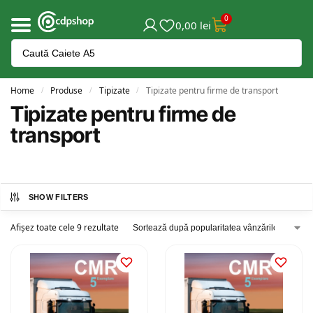
0
0,00
lei
Home
Produse
Tipizate
Tipizate pentru firme de transport
/
/
/
Tipizate pentru firme de
transport
SHOW FILTERS
Afișez toate cele 9 rezultate