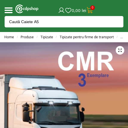
0
0,00
lei
Home
Produse
Tipizate
Tipizate pentru firme de transport
CMR 
/
/
/
/