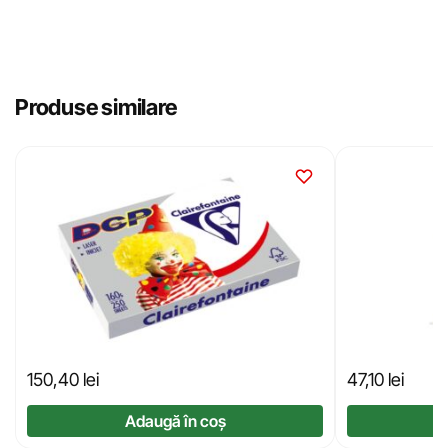
Produse similare
150,40
lei
47,10
lei
Adaugă în coș