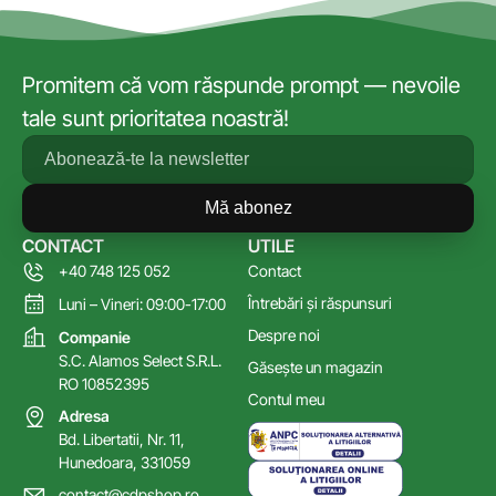
Promitem că vom răspunde prompt — nevoile
tale sunt prioritatea noastră!
Mă abonez
CONTACT
UTILE
+40 748 125 052
Contact
Întrebări și răspunsuri
Luni – Vineri: 09:00-17:00
Despre noi
Companie
S.C. Alamos Select S.R.L.
Găsește un magazin
RO 10852395
Contul meu
Adresa
Bd. Libertatii, Nr. 11,
Hunedoara, 331059
contact@cdpshop.ro