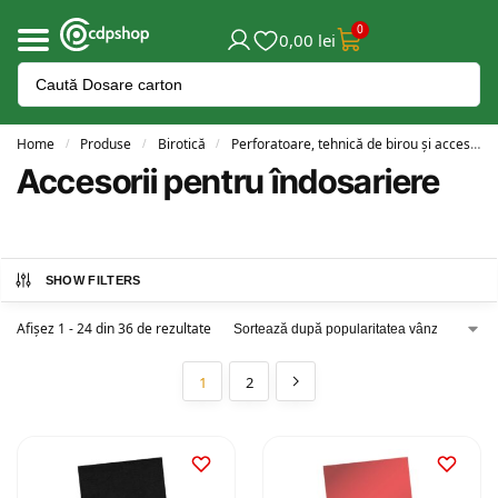
0
0,00
lei
Home
Produse
Birotică
Perforatoare, tehnică de birou și accesorii
/
/
/
Accesorii pentru îndosariere
SHOW FILTERS
Afișez 1 - 24 din 36 de rezultate
1
2