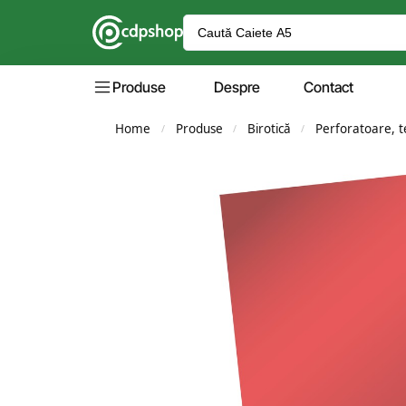
Produse
Despre
Contact
Home
Produse
Birotică
Perforatoare, te
/
/
/