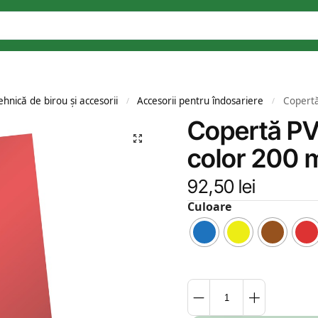
hnică de birou și accesorii
Accesorii pentru îndosariere
Copertă
/
/
Copertă PV
color 200 m
92,50
lei
Culoare