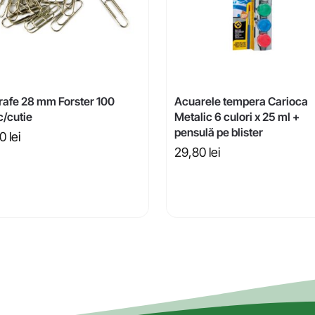
rafe 28 mm Forster 100
Acuarele tempera Carioca
c/cutie
Metalic 6 culori x 25 ml +
pensulă pe blister
60
lei
29,80
lei