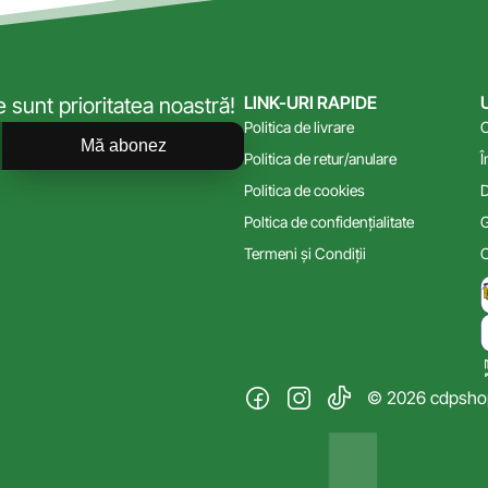
LINK-URI RAPIDE
sunt prioritatea noastră!
Politica de livrare
C
Mă abonez
Politica de retur/anulare
Î
Politica de cookies
D
Poltica de confidențialitate
G
Termeni și Condiții
C
© 2026 cdpshop.