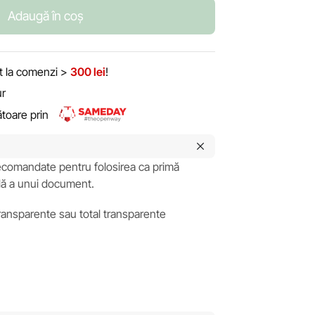
Adaugă în coș
it la comenzi >
300 lei
!
ur
rătoare prin
recomandate pentru folosirea ca primă
ală a unui document.
transparente sau total transparente