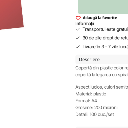
Adaugă la favorite
Informații
Transportul este gratu
30 de zile drept de ret
Livrare în 3 - 7 zile luc
Descriere
Copertă din plastic color 
copertă la legarea cu spir
Aspect lucios, culori semi
Material: plastic
Format: A4
Grosime: 200 microni
Detalii: 100 buc./set