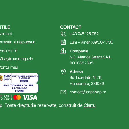
UTILE
CONTACT
ontact
+40 748 125 052
ntrebări și răspunsuri
Luni – Vineri: 09:00-17:00
espre noi
Companie
S.C. Alamos Select S.R.L.
ăsește un magazin
RO 10852395
ontul meu
Adresa
Bd. Libertatii, Nr. 11,
Hunedoara, 331059
contact@cdpshop.ro
 Toate drepturile rezervate, construit de
Clarru