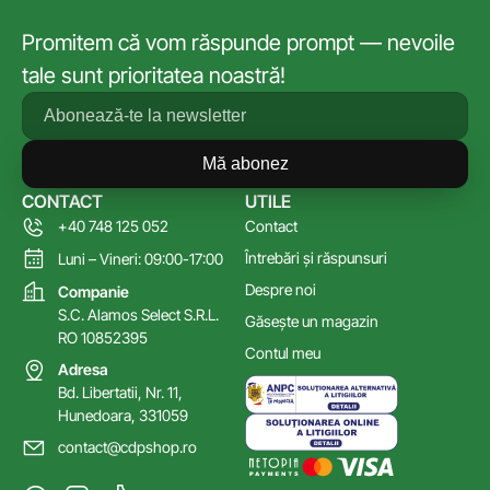
Promitem că vom răspunde prompt — nevoile
tale sunt prioritatea noastră!
Mă abonez
CONTACT
UTILE
+40 748 125 052
Contact
Întrebări și răspunsuri
Luni – Vineri: 09:00-17:00
Despre noi
Companie
S.C. Alamos Select S.R.L.
Găsește un magazin
RO 10852395
Contul meu
Adresa
Bd. Libertatii, Nr. 11,
Hunedoara, 331059
contact@cdpshop.ro