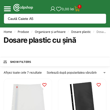
0
0,00
lei
Home
Produse
Organizare și arhivare
Dosare plastic
Dosare plastic cu șină
/
/
/
/
Dosare plastic cu șină
SHOW FILTERS
Afișez toate cele 7 rezultate