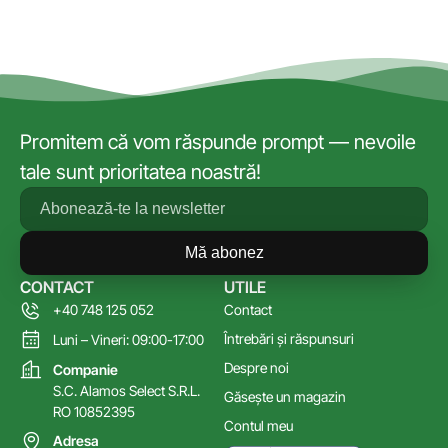
Promitem că vom răspunde prompt — nevoile
tale sunt prioritatea noastră!
Mă abonez
CONTACT
UTILE
+40 748 125 052
Contact
Întrebări și răspunsuri
Luni – Vineri: 09:00-17:00
Despre noi
Companie
S.C. Alamos Select S.R.L.
Găsește un magazin
RO 10852395
Contul meu
Adresa