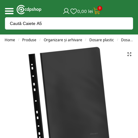
0
0,00
lei
Home
Produse
Organizare și arhivare
Dosare plastic
Dosare plastic cu șină
/
/
/
/