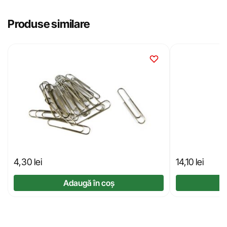
Produse similare
4,30
lei
14,10
lei
Adaugă în coș