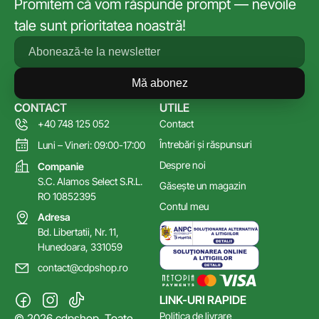
Promitem că vom răspunde prompt — nevoile
tale sunt prioritatea noastră!
Mă abonez
CONTACT
UTILE
+40 748 125 052
Contact
Întrebări și răspunsuri
Luni – Vineri: 09:00-17:00
Despre noi
Companie
S.C. Alamos Select S.R.L.
Găsește un magazin
RO 10852395
Contul meu
Adresa
Bd. Libertatii, Nr. 11,
Hunedoara, 331059
contact@cdpshop.ro
LINK-URI RAPIDE
Politica de livrare
© 2026 cdpshop. Toate