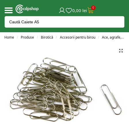
0
0,00
lei
Home
Produse
Birotică
Accesorii pentru birou
Ace, agrafe, clipsuri și pioneze
/
/
/
/