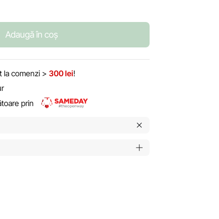
Adaugă în coș
it la comenzi >
300 lei
!
ur
rătoare prin