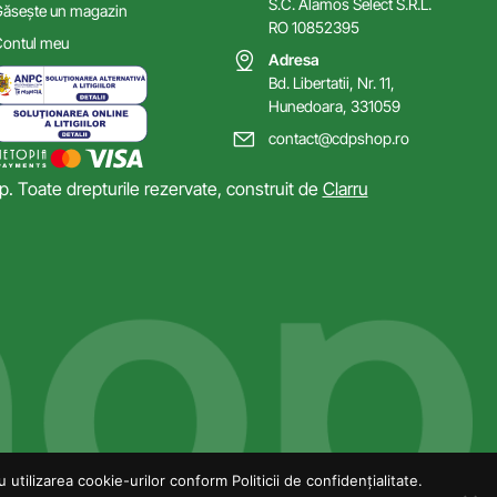
S.C. Alamos Select S.R.L.
ăsește un magazin
RO 10852395
ontul meu
Adresa
Bd. Libertatii, Nr. 11,
Hunedoara, 331059
contact@cdpshop.ro
 Toate drepturile rezervate, construit de
Clarru
utilizarea cookie-urilor conform Politicii de confidențialitate.