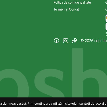
Poltica de confidențialitate
G
Termeni și Condiții
C
© 2026 cdpshop.
 dumneavoastră. Prin continuarea utilizării site-ului, sunteți de acord cu 