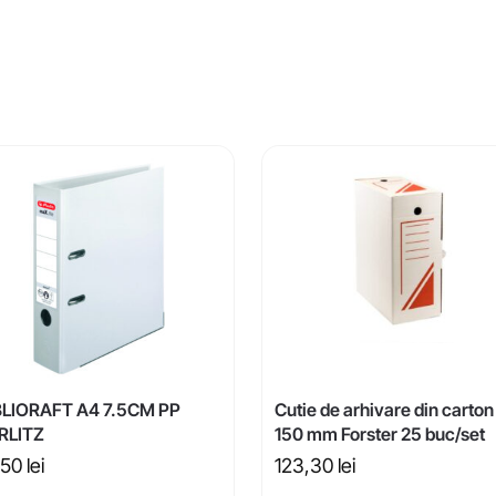
BLIORAFT A4 7.5CM PP
Cutie de arhivare din carton
RLITZ
150 mm Forster 25 buc/set
,50
lei
123,30
lei