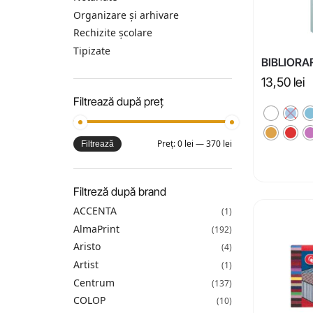
Organizare și arhivare
Rechizite școlare
Tipizate
BIBLIORA
13,50
lei
Filtrează după preț
Preț:
0 lei
—
370 lei
Filtrează
Filtreză după brand
ACCENTA
(1)
AlmaPrint
(192)
Aristo
(4)
Artist
(1)
Centrum
(137)
COLOP
(10)