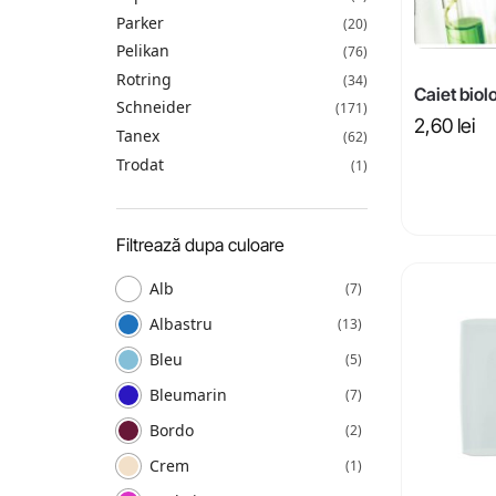
Parker
(20)
Pelikan
(76)
Rotring
(34)
Caiet biolo
Schneider
(171)
2,60
lei
Tanex
(62)
Trodat
(1)
Filtrează dupa culoare
Alb
(7)
Albastru
(13)
Bleu
(5)
Bleumarin
(7)
Bordo
(2)
Crem
(1)