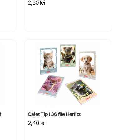
2,50
lei
4
Caiet Tip I 36 file Herlitz
2,40
lei