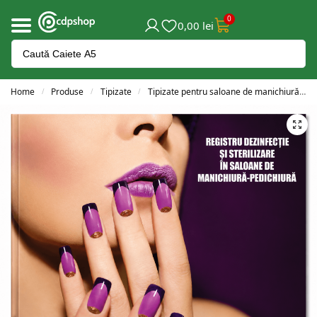
0
0,00
lei
Home
Produse
Tipizate
Tipizate pentru saloane de manichiură
/
/
/