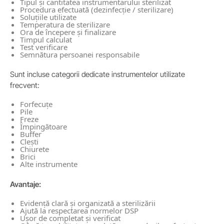
Tipul și cantitatea instrumentarului sterilizat
Procedura efectuată (dezinfecție / sterilizare)
Soluțiile utilizate
Temperatura de sterilizare
Ora de începere și finalizare
Timpul calculat
Test verificare
Semnătura persoanei responsabile
Sunt incluse categorii dedicate instrumentelor utilizate
frecvent:
Forfecuțe
Pile
Freze
Împingătoare
Buffer
Clești
Chiurete
Brici
Alte instrumente
Avantaje:
Evidență clară și organizată a sterilizării
Ajută la respectarea normelor DSP
Ușor de completat și verificat