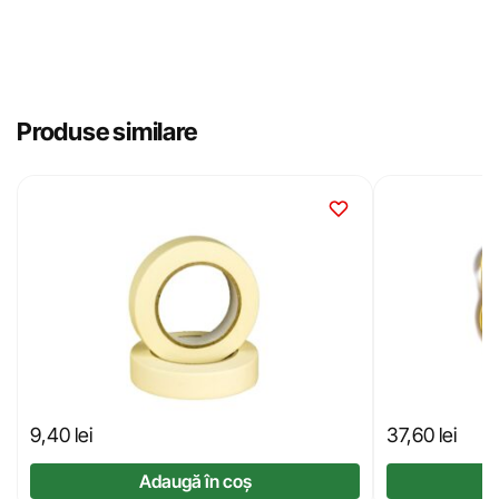
Produse similare
9,40
lei
37,60
lei
Adaugă în coș