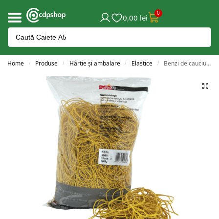
0
0,00
lei
Home
Produse
Hârtie și ambalare
Elastice
Benzi de cauciuc Forster 70 mm 1 kg/pungă
/
/
/
/