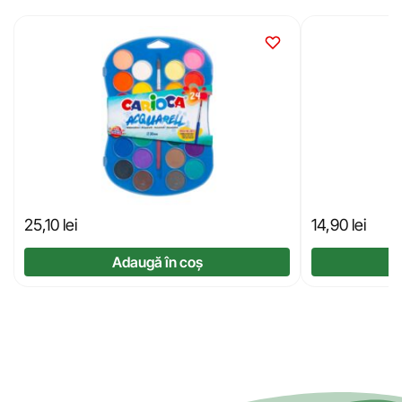
25,10
lei
14,90
lei
Adaugă în coș