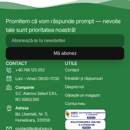
Promitem că vom răspunde prompt — nevoile
tale sunt prioritatea noastră!
Mă abonez
CONTACT
UTILE
+40 748 125 052
Contact
Întrebări și răspunsuri
Luni – Vineri: 09:00-17:00
Despre noi
Companie
S.C. Alamos Select S.R.L.
Găsește un magazin
RO 10852395
Contul meu
Adresa
Bd. Libertatii, Nr. 11,
Hunedoara, 331059
contact@cdpshop.ro