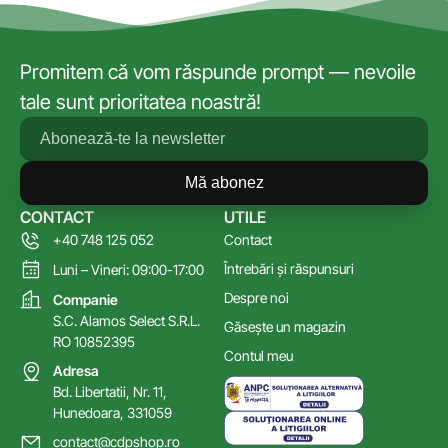
Promitem că vom răspunde prompt — nevoile
tale sunt prioritatea noastră!
Mă abonez
CONTACT
UTILE
+40 748 125 052
Contact
Întrebări și răspunsuri
Luni – Vineri: 09:00-17:00
Despre noi
Companie
S.C. Alamos Select S.R.L.
Găsește un magazin
RO 10852395
Contul meu
Adresa
Bd. Libertatii, Nr. 11,
Hunedoara, 331059
contact@cdpshop.ro