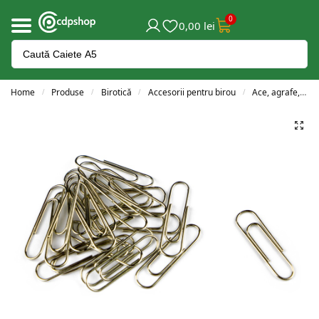
0
0,00
lei
Home
Produse
Birotică
Accesorii pentru birou
Ace, agrafe, clipsuri și pioneze
/
/
/
/