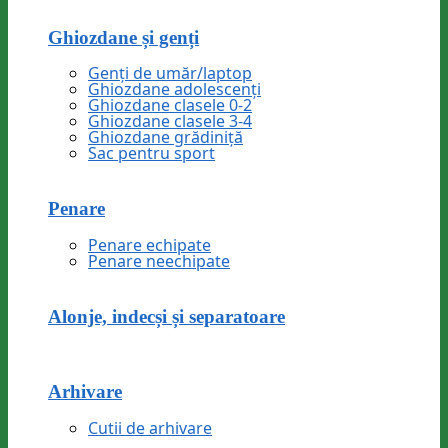
Ghiozdane și genți
Genți de umăr/laptop
Ghiozdane adolescenți
Ghiozdane clasele 0-2
Ghiozdane clasele 3-4
Ghiozdane grădiniță
Sac pentru sport
Penare
Penare echipate
Penare neechipate
Alonje, indecși și separatoare
Arhivare
Cutii de arhivare