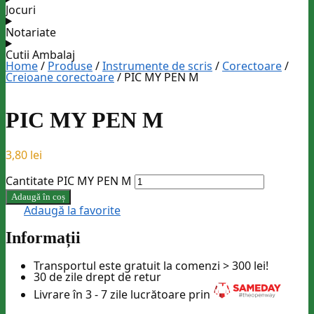
Jocuri
Notariate
Cutii Ambalaj
Home
/
Produse
/
Instrumente de scris
/
Corectoare
/
Creioane corectoare
/
PIC MY PEN M
PIC MY PEN M
3,80
lei
Cantitate PIC MY PEN M
Adaugă în coș
Adaugă la favorite
Informații
Transportul este gratuit la comenzi >
300 lei
!
30 de zile drept de retur
Livrare în 3 - 7 zile lucrătoare prin