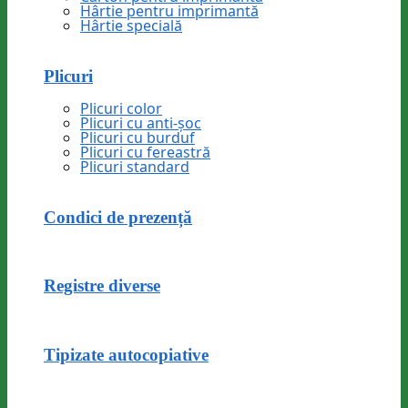
Hârtie pentru imprimantă
Hârtie specială
Plicuri
Plicuri color
Plicuri cu anti-șoc
Plicuri cu burduf
Plicuri cu fereastră
Plicuri standard
Condici de prezență
Registre diverse
Tipizate autocopiative