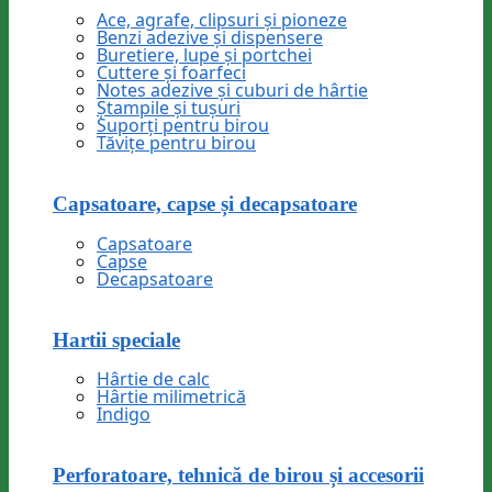
Ace, agrafe, clipsuri și pioneze
Benzi adezive și dispensere
Buretiere, lupe și portchei
Cuttere și foarfeci
Notes adezive și cuburi de hârtie
Ștampile și tușuri
Suporți pentru birou
Tăvițe pentru birou
Capsatoare, capse și decapsatoare
Capsatoare
Capse
Decapsatoare
Hartii speciale
Hârtie de calc
Hârtie milimetrică
Indigo
Perforatoare, tehnică de birou și accesorii