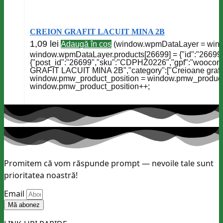
CREION GRAFIT LACUIT MINA 2B
1,09
lei
Adaugă în coș
(window.wpmDataLayer = window
window.wpmDataLayer.products[26699] = {"id":"26699",
{"post_id":"26699","sku":"CDPHZ0226","gpf":"woocomm
GRAFIT LACUIT MINA 2B","category":["Creioane grafit","C
window.pmw_product_position = window.pmw_product_po
window.pmw_product_position++;
Promitem că vom răspunde prompt — nevoile tale sunt
prioritatea noastră!
Email
Mă abonez