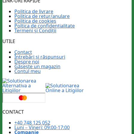
LINK-URI RAPIDE
Politica de livrare
Politica de retur/anulare
Politica de cookies
Poltica de confidențialitate
Termeni și Condiții
UTILE
Contact
Întrebări și răspunsuri
Despre noi
Găsește un magazin
Contul meu
CONTACT
+40 748 125 052
Luni – Vineri: 09:00-17:00
Companie