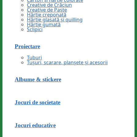
Carton și hârtie colorate
Creative de Crăciun
Creative de Paște
Hârtie creponată
Hârtie glasată și quilling
Hârtie gumată
Sclipici
Proiectare
Tuburi
Tușuri, scarare, planșete și acesorii
Albume & stickere
Jocuri de societate
Jocuri educative