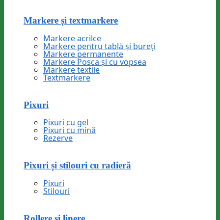
Markere și textmarkere
Markere acrilce
Markere pentru tablă și bureți
Markere permanente
Markere Posca și cu vopsea
Markere textile
Textmarkere
Pixuri
Pixuri cu gel
Pixuri cu mină
Rezerve
Pixuri și stilouri cu radieră
Pixuri
Stilouri
Rollere și linere