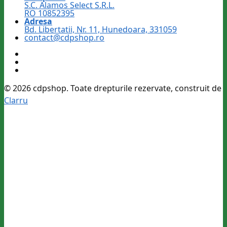
S.C. Alamos Select S.R.L.
RO 10852395
Adresa
Bd. Libertatii, Nr. 11, Hunedoara, 331059
contact@cdpshop.ro
© 2026 cdpshop. Toate drepturile rezervate, construit de
Clarru