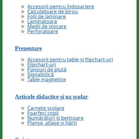
Accesorii pentru îndosariere
Calculatoare de birou
Folii de laminare
Laminatoare
Medii de stocare
Perforatoare
Prezentare
Accesorii pentru table și flipchart-uri
Flipchart-uri
Panouri de plută
Signalistică
Table magnetice
Articole didactice și uz școlar
Carnete școlare
Foarfeci copii
Numărători și bețișoare
Planșe, atlase și hărți