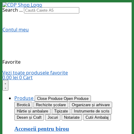
Search ...
Contul meu
Favorite
Vezi toate produsele favorite
0,00
lei
0
Cart
Produse
Close Produse
Open Produse
Birotică
Rechizite școlare
Organizare și arhivare
Hârtie și ambalare
Tipizate
Instrumente de scris
Desen și Craft
Jocuri
Notariate
Cutii Ambalaj
Accesorii pentru birou