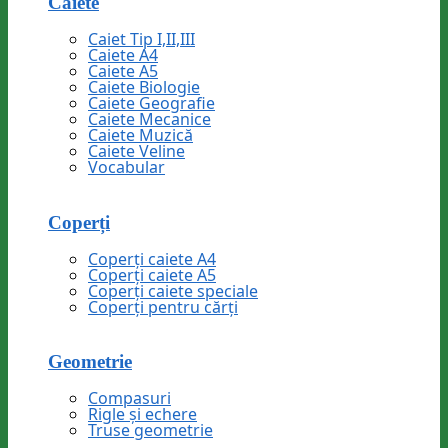
Caiete
Caiet Tip I,II,III
Caiete A4
Caiete A5
Caiete Biologie
Caiete Geografie
Caiete Mecanice
Caiete Muzică
Caiete Veline
Vocabular
Coperți
Coperți caiete A4
Coperți caiete A5
Coperți caiete speciale
Coperți pentru cărți
Geometrie
Compasuri
Rigle și echere
Truse geometrie