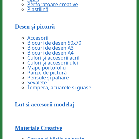
Perforatoare creative
Plastilină
Desen și pictură
Accesorii
Blocuri de desen 50x70
Blocuri de desen A3
Blocuri de desen A4
Culori și accesorii acril
Culori și accesorii ulei
Mape portofoliu
Pânze de pictură
Pensule și pahare
Șevalete
Tempera, acuarele și guașe
Lut și accesorii modelaj
Materiale Creative