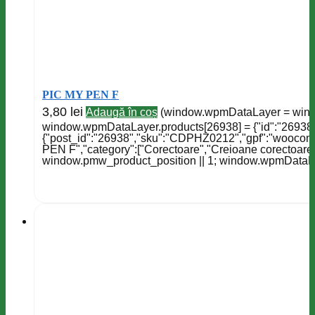
PIC MY PEN F
3,80
lei
Adaugă în coș
(window.wpmDataLayer = window
window.wpmDataLayer.products[26938] = {"id":"26938",
{"post_id":"26938","sku":"CDPHZ0212","gpf":"woocomm
PEN F","category":["Corectoare","Creioane corectoare",
window.pmw_product_position || 1; window.wpmDataLay