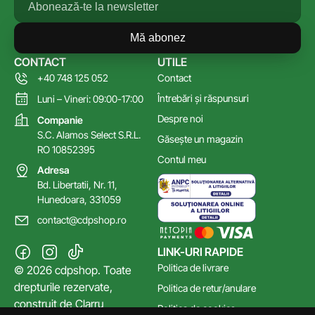
Mă abonez
CONTACT
UTILE
+40 748 125 052
Contact
Întrebări și răspunsuri
Luni – Vineri: 09:00-17:00
Despre noi
Companie
S.C. Alamos Select S.R.L.
Găsește un magazin
RO 10852395
Contul meu
Adresa
Bd. Libertatii, Nr. 11,
Hunedoara, 331059
contact@cdpshop.ro
LINK-URI RAPIDE
Politica de livrare
© 2026 cdpshop. Toate
drepturile rezervate,
Politica de retur/anulare
construit de
Clarru
Politica de cookies