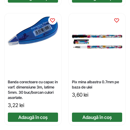
Banda corectoare cu capac in
Pix mina albastra 0.7mm pe
varf. dimensiune 3m, latime
baza de ulei
5mm. 30 buc/borcan culori
3,60
lei
asortate.
3,22
lei
Adaugă în coș
Adaugă în coș