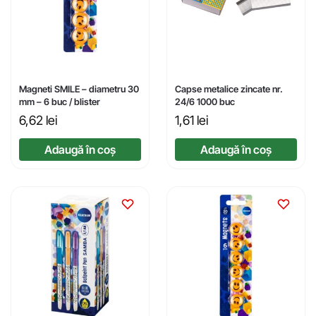
Magneti SMILE – diametru 30
Capse metalice zincate nr.
mm – 6 buc / blister
24/6 1000 buc
6,62
lei
1,61
lei
Adaugă în coș
Adaugă în coș