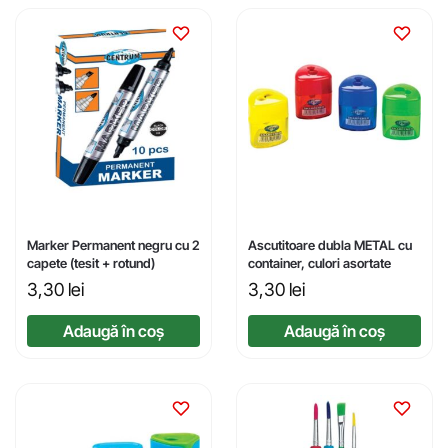
Marker Permanent negru cu 2
Ascutitoare dubla METAL cu
capete (tesit + rotund)
container, culori asortate
3,30
lei
3,30
lei
Adaugă în coș
Adaugă în coș