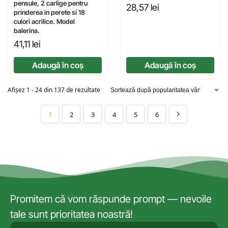
pensule, 2 carlige pentru
28,57
lei
prinderea in perete si 18
culori acrilice. Model
balerina.
41,11
lei
Adaugă în coș
Adaugă în coș
Afișez 1 - 24 din 137 de rezultate
1
2
3
4
5
6
Promitem că vom răspunde prompt — nevoile
tale sunt prioritatea noastră!