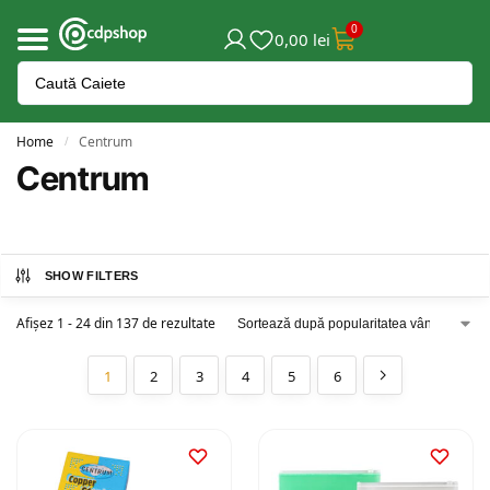
0
0,00
lei
Home
Centrum
/
Centrum
SHOW FILTERS
Afișez 1 - 24 din 137 de rezultate
1
2
3
4
5
6