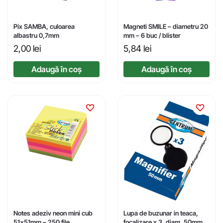
Pix SAMBA, culoarea
Magneti SMILE – diametru 20
albastru 0,7mm
mm – 6 buc / blister
2,00
lei
5,84
lei
Adaugă în coș
Adaugă în coș
Notes adeziv neon mini cub
Lupa de buzunar in teaca,
51x51mm – 250 file
focalizare x 3, diam. 50mm