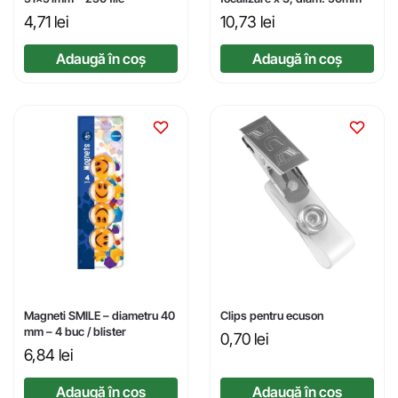
4,71
lei
10,73
lei
Adaugă în coș
Adaugă în coș
Magneti SMILE – diametru 40
Clips pentru ecuson
mm – 4 buc / blister
0,70
lei
6,84
lei
Adaugă în coș
Adaugă în coș