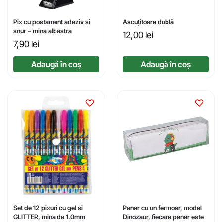
Pix cu postament adeziv si
Ascuțitoare dublă
snur – mina albastra
12,00
lei
7,90
lei
Adaugă în coș
Adaugă în coș
Set de 12 pixuri cu gel si
Penar cu un fermoar, model
GLITTER, mina de 1.0mm
Dinozaur, fiecare penar este