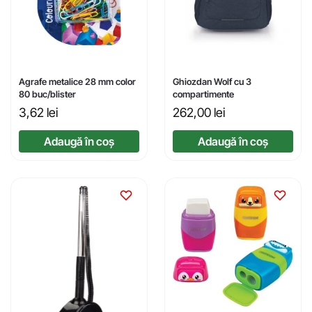
Agrafe metalice 28 mm color
Ghiozdan Wolf cu 3
80 buc/blister
compartimente
3,62
lei
262,00
lei
Adaugă în coș
Adaugă în coș