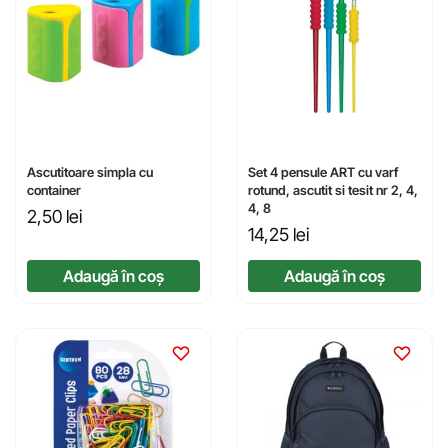
Ascutitoare simpla cu
Set 4 pensule ART cu varf
container
rotund, ascutit si tesit nr 2, 4,
4, 8
2,50
lei
14,25
lei
Adaugă în coș
Adaugă în coș