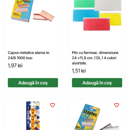
Capse metalice alama nr.
Plic cu fermoar, dimensiune
24/6 1000 buc
24 x11,8 cm. ( DL ) 4 culori
asortate.
1,97
lei
1,51
lei
Adaugă în coș
Adaugă în coș