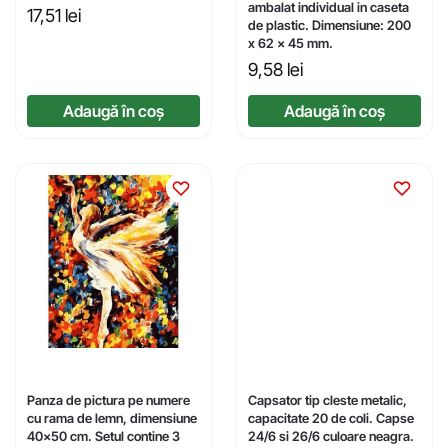
ambalat individual in caseta
17,51
lei
de plastic. Dimensiune: 200
x 62 x 45 mm.
9,58
lei
Adaugă în coș
Adaugă în coș
Panza de pictura pe numere
Capsator tip cleste metalic,
cu rama de lemn, dimensiune
capacitate 20 de coli. Capse
40×50 cm. Setul contine 3
24/6 si 26/6 culoare neagra.