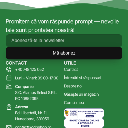
Promitem că vom răspunde prompt — nevoile
tale sunt prioritatea noastră!
Mă abonez
CONTACT
UTILE
+40 748 125 052
Contact
Întrebări și răspunsuri
Luni – Vineri: 09:00-17:00
Despre noi
Companie
S.C. Alamos Select S.R.L.
Găsește un magazin
RO 10852395
Contul meu
Adresa
Bd. Libertatii, Nr. 11,
Hunedoara, 331059
contact@cdpshop.ro