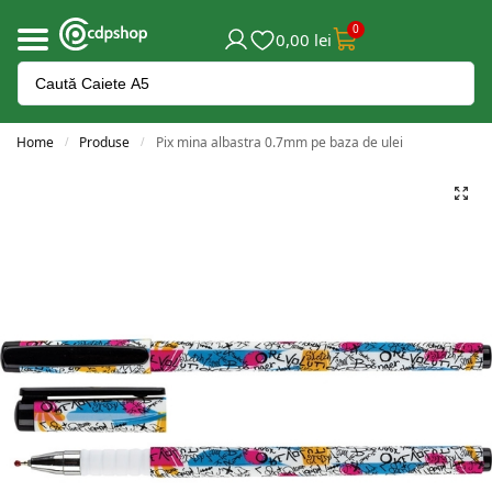
0
0,00
lei
Home
Produse
Pix mina albastra 0.7mm pe baza de ulei
/
/