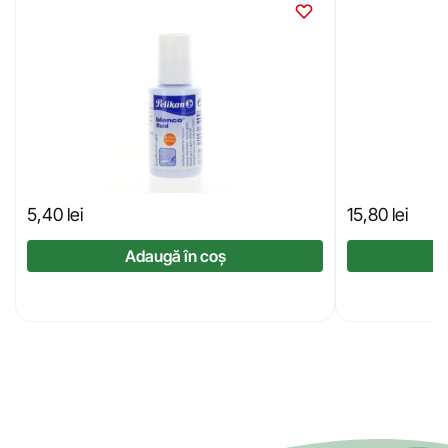
5,40
lei
15,80
lei
Adaugă în coș