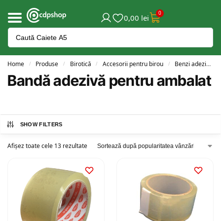
0
0,00
lei
Home
Produse
Birotică
Accesorii pentru birou
Benzi adezive și dispensere
/
/
/
/
Bandă adezivă pentru ambalat
SHOW FILTERS
Afișez toate cele 13 rezultate