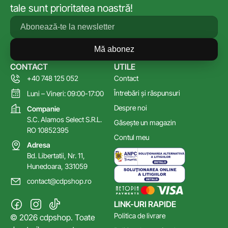
tale sunt prioritatea noastră!
Mă abonez
CONTACT
UTILE
+40 748 125 052
Contact
Întrebări și răspunsuri
Luni – Vineri: 09:00-17:00
Despre noi
Companie
S.C. Alamos Select S.R.L.
Găsește un magazin
RO 10852395
Contul meu
Adresa
Bd. Libertatii, Nr. 11,
Hunedoara, 331059
contact@cdpshop.ro
LINK-URI RAPIDE
Politica de livrare
© 2026 cdpshop. Toate