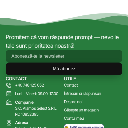
Promitem că vom răspunde prompt — nevoile
tale sunt prioritatea noastră!
Mă abonez
CONTACT
UTILE
+40 748 125 052
Contact
Întrebări și răspunsuri
Luni – Vineri: 09:00-17:00
Despre noi
Companie
S.C. Alamos Select S.R.L.
Găsește un magazin
RO 10852395
Contul meu
Adresa