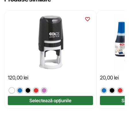
120,00
lei
20,00
lei
Selectează opțiunile
Sel