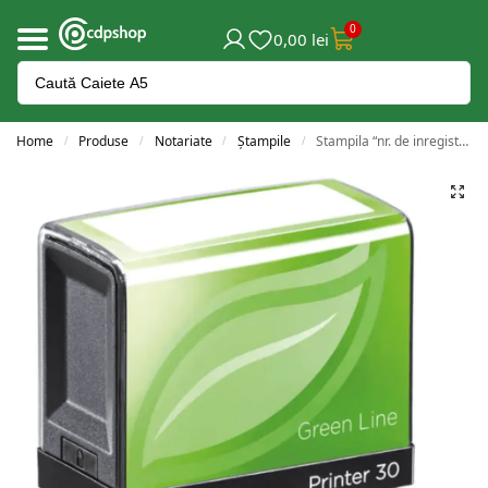
0
0,00
lei
Home
Produse
Notariate
Ștampile
Stampila “nr. de inregistrare” Colop 47×18 mm – tuș roșu
/
/
/
/