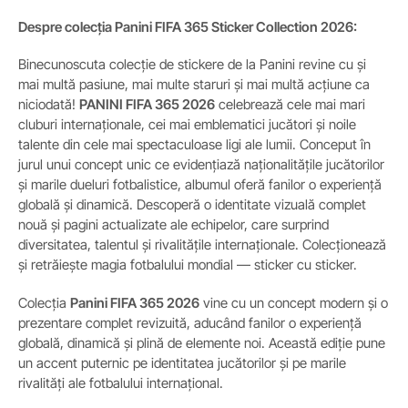
Despre colecția Panini FIFA 365 Sticker Collection 2026:
Binecunoscuta colecție de stickere de la Panini revine cu și
mai multă pasiune, mai multe staruri și mai multă acțiune ca
niciodată!
PANINI FIFA 365 2026
celebrează cele mai mari
cluburi internaționale, cei mai emblematici jucători și noile
talente din cele mai spectaculoase ligi ale lumii. Conceput în
jurul unui concept unic ce evidențiază naționalitățile jucătorilor
și marile dueluri fotbalistice, albumul oferă fanilor o experiență
globală și dinamică. Descoperă o identitate vizuală complet
nouă și pagini actualizate ale echipelor, care surprind
diversitatea, talentul și rivalitățile internaționale. Colecționează
și retrăiește magia fotbalului mondial — sticker cu sticker.
Colecția
Panini FIFA 365 2026
vine cu un concept modern și o
prezentare complet revizuită, aducând fanilor o experiență
globală, dinamică și plină de elemente noi. Această ediție pune
un accent puternic pe identitatea jucătorilor și pe marile
rivalități ale fotbalului internațional.