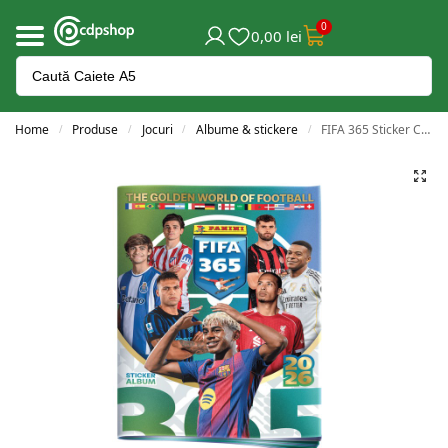
0
0,00
lei
Home
Produse
Jocuri
Albume & stickere
FIFA 365 Sticker Collection 2026: Albumul colecției
/
/
/
/