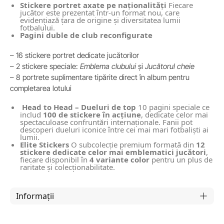
Stickere portret axate pe naționalități
Fiecare
jucător este prezentat într-un format nou, care
evidențiază țara de origine și diversitatea lumii
fotbalului.
Pagini duble de club reconfigurate
– 16 stickere portret dedicate jucătorilor
– 2 stickere speciale:
Emblema clubului
și
Jucătorul cheie
– 8 portrete suplimentare tipărite direct în album pentru
completarea lotului
Head to Head – Dueluri de top
10 pagini speciale ce
includ
100 de stickere în acțiune
, dedicate celor mai
spectaculoase confruntări internaționale. Fanii pot
descoperi dueluri iconice între cei mai mari fotbaliști ai
lumii.
Elite Stickers
O subcolecție premium formată din
12
stickere dedicate celor mai emblematici jucători
,
fiecare disponibil în
4 variante color
pentru un plus de
raritate și colecționabilitate.
Informații