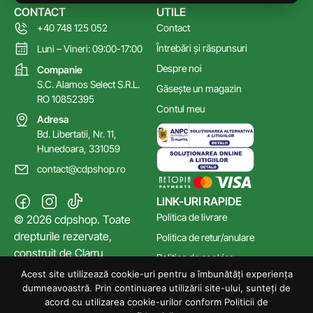
CONTACT
UTILE
+40 748 125 052
Contact
Întrebări și răspunsuri
Luni – Vineri: 09:00-17:00
Despre noi
Companie
S.C. Alamos Select S.R.L.
Găsește un magazin
RO 10852395
Contul meu
Adresa
Bd. Libertatii, Nr. 11,
Hunedoara, 331059
contact@cdpshop.ro
LINK-URI RAPIDE
Politica de livrare
© 2026 cdpshop. Toate
drepturile rezervate,
Politica de retur/anulare
construit de
Clarru
Politica de cookies
Acest site utilizează cookie-uri pentru a îmbunătăți experiența
Poltica de confidențialitate
dumneavoastră. Prin continuarea utilizării site-ului, sunteți de
Termeni și Condiții
acord cu utilizarea cookie-urilor conform Politicii de