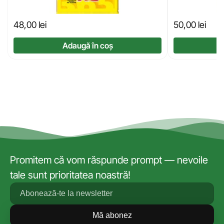
48,00
lei
50,00
lei
Adaugă în coș
Promitem că vom răspunde prompt — nevoile
tale sunt prioritatea noastră!
Mă abonez