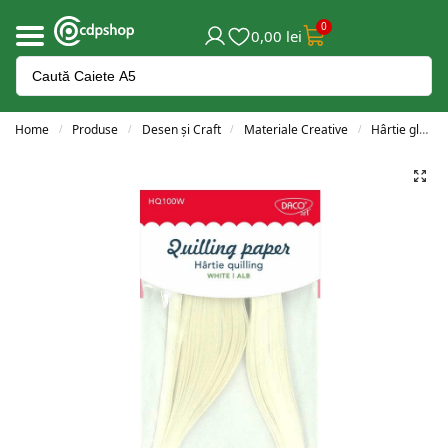
0
0,00
lei
Home
Produse
Desen și Craft
Materiale Creative
Hârtie glasată și quilling
/
/
/
/