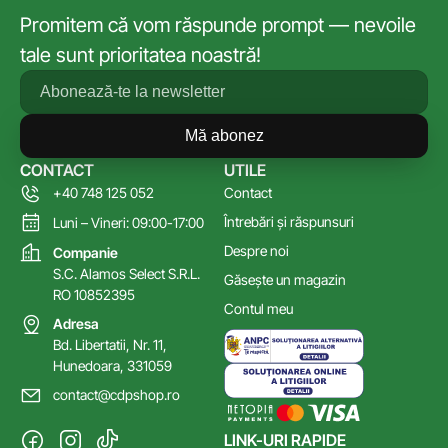
Promitem că vom răspunde prompt — nevoile
tale sunt prioritatea noastră!
Mă abonez
CONTACT
UTILE
+40 748 125 052
Contact
Întrebări și răspunsuri
Luni – Vineri: 09:00-17:00
Despre noi
Companie
S.C. Alamos Select S.R.L.
Găsește un magazin
RO 10852395
Contul meu
Adresa
Bd. Libertatii, Nr. 11,
Hunedoara, 331059
contact@cdpshop.ro
LINK-URI RAPIDE