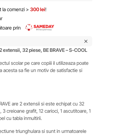
it la comenzi >
300 lei
!
ur
rătoare prin
 2 extensii, 32 piese, BE BRAVE – S-COOL
tul scolar pe care copiii il utilizeaza poate
a acesta sa fie un motiv de satisfactie si
RAVE are 2 extensii si este echipat cu 32
 3 creioane grafit, 12 carioci, 1 ascutitoare, 1
abel cu tabla inmultirii.
ectiune triunghulara si sunt in urmatoarele