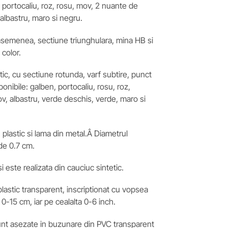
 portocaliu, roz, rosu, mov, 2 nuante de
albastru, maro si negru.
 asemenea, sectiune triunghulara, mina HB si
 color.
stic, cu sectiune rotunda, varf subtire, punct
onibile: galben, portocaliu, rosu, roz,
ov, albastru, verde deschis, verde, maro si
 plastic si lama din metal.Â Diametrul
 de 0.7 cm.
i este realizata din cauciuc sintetic.
 plastic transparent, inscriptionat cu vopsea
0-15 cm, iar pe cealalta 0-6 inch.
i sunt asezate in buzunare din PVC transparent