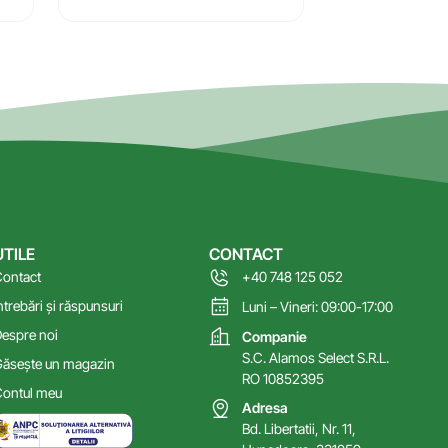
UTILE
CONTACT
ontact
+40 748 125 052
ntrebări și răspunsuri
Luni – Vineri: 09:00-17:00
espre noi
Companie
S.C. Alamos Select S.R.L.
ăsește un magazin
RO 10852395
ontul meu
Adresa
Bd. Libertatii, Nr. 11,