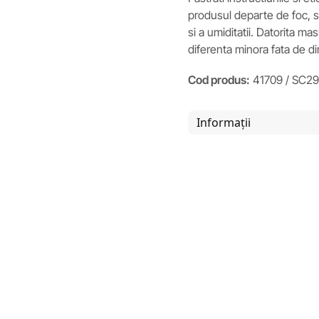
produsul departe de foc, si 
si a umiditatii. Datorita m
diferenta minora fata de d
Cod produs:
41709 / SC2
Informații