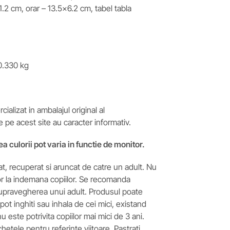
.2 cm, orar – 13.5×6.2 cm, tabel tabla
.330 kg
ializat in ambalajul original al
e pe acest site au caracter informativ.
ea culorii pot varia in functie de monitor.
t, recuperat si aruncat de catre un adult. Nu
or la indemana copiilor. Se recomanda
supravegherea unui adult. Produsul poate
pot inghiti sau inhala de cei mici, existand
 este potrivita copiilor mai mici de 3 ani.
ichetele pentru referinte viitoare. Pastrati