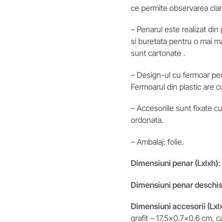
ce permite observarea clara
– Penarul este realizat din
si buretata pentru o mai ma
sunt cartonate .
– Design-ul cu fermoar perm
Fermoarul din plastic are c
– Accesoriile sunt fixate c
ordonata.
– Ambalaj: folie.
Dimensiuni penar (Lxlxh):
Dimensiuni penar deschi
Dimensiuni accesorii
(Lxl
grafit – 17.5×0.7×0.6 cm, 