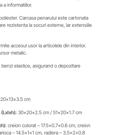
 a informatiilor.
 poliester. Carcasa penarului este cartonata
re rezistenta la socuri externe, iar extensiile
ite accesul usor la articolele din interior.
ursor metalic.
u benzi elastice, asigurand o depozitare
20x13x3.5 cm
s
(Lxlxh)
:
30x20x2.5 cm / 51x20x1.7 cm
xh)
:
creion colorat – 17.5×0.7×0.6 cm, creion
carioca – 14.5x1x1 cm, radiera – 3.5x2x0.8