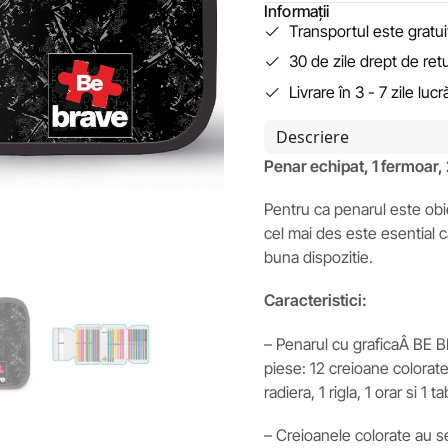
Informații
Transportul este gratu
30 de zile drept de ret
Livrare în 3 - 7 zile luc
Descriere
Penar echipat, 1 fermoar,
Pentru ca penarul este obiec
cel mai des este esential c
buna dispozitie.
Caracteristici:
– Penarul cu graficaÂ BE B
piese: 12 creioane colorate,
radiera, 1 rigla, 1 orar si 1 t
– Creioanele colorate au s