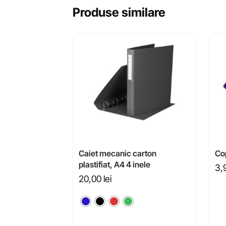
Produse similare
Caiet mecanic carton
Co
plastifiat, A4 4 inele
3,
20,00
lei