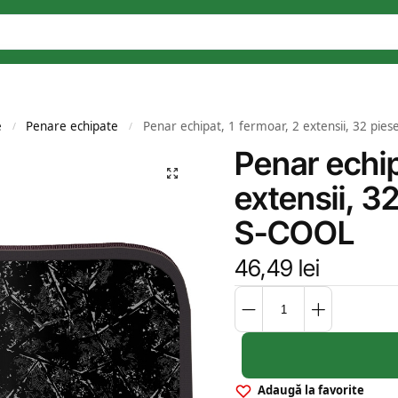
e
Penare echipate
Penar echipat, 1 fermoar, 2 extensii, 32 pie
/
/
Penar echip
extensii, 3
S-COOL
46,49
lei
Adaugă la favorite