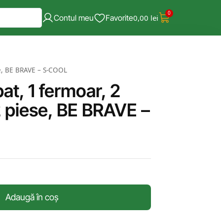
0
Contul meu
Favorite
0,00
lei
se, BE BRAVE – S-COOL
at, 1 fermoar, 2
2 piese, BE BRAVE –
Adaugă în coș