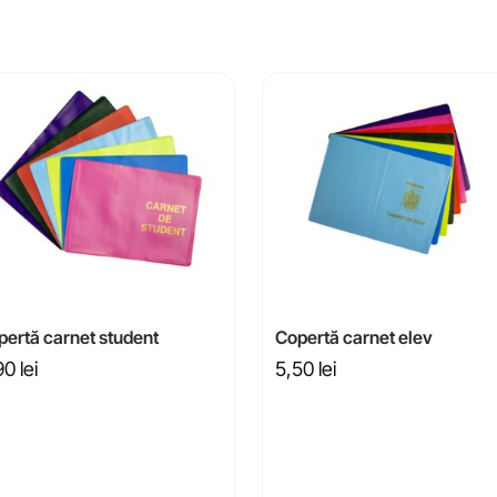
pertă carnet student
Copertă carnet elev
90
lei
5,50
lei