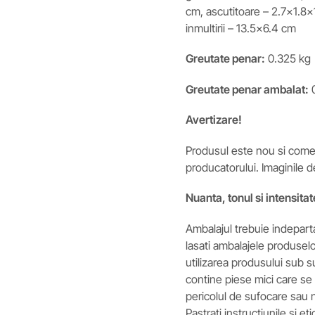
cm, ascutitoare – 2.7×1.8×1
inmultirii – 13.5×6.4 cm
Greutate penar:
0.325 kg
Greutate
penar
ambalat:
0
Avertizare!
Produsul este nou si comerc
producatorului. Imaginile d
Nuanta, tonul si intensitat
Ambalajul trebuie indeparta
lasati ambalajele produsel
utilizarea produsului sub 
contine piese mici care se 
pericolul de sufocare sau nu
Pastrati instructiunile si et