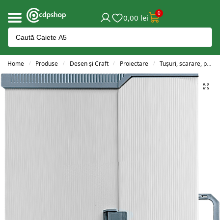
0
0,00
lei
Home
Produse
Desen și Craft
Proiectare
Tușuri, scarare, planșete și acesorii
/
/
/
/