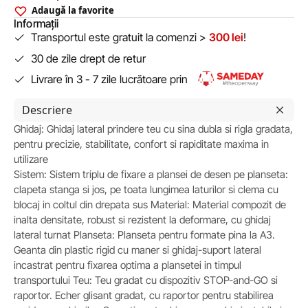
Adaugă la favorite
Informații
Transportul este gratuit la comenzi >
300 lei
!
30 de zile drept de retur
Livrare în 3 - 7 zile lucrătoare prin
Descriere
Ghidaj: Ghidaj lateral prindere teu cu sina dubla si rigla gradata,
pentru precizie, stabilitate, confort si rapiditate maxima in
utilizare
Sistem: Sistem triplu de fixare a plansei de desen pe planseta:
clapeta stanga si jos, pe toata lungimea laturilor si clema cu
blocaj in coltul din drepata sus Material: Material compozit de
inalta densitate, robust si rezistent la deformare, cu ghidaj
lateral turnat Planseta: Planseta pentru formate pina la A3.
Geanta din plastic rigid cu maner si ghidaj-suport lateral
incastrat pentru fixarea optima a plansetei in timpul
transportului Teu: Teu gradat cu dispozitiv STOP-and-GO si
raportor. Echer glisant gradat, cu raportor pentru stabilirea