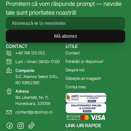
Promitem că vom răspunde prompt — nevoile
tale sunt prioritatea noastră!
Mă abonez
CONTACT
UTILE
+40 748 125 052
Contact
Întrebări și răspunsuri
Luni – Vineri: 09:00-17:00
Despre noi
Companie
S.C. Alamos Select S.R.L.
Găsește un magazin
RO 10852395
Contul meu
Adresa
Bd. Libertatii, Nr. 11,
Hunedoara, 331059
contact@cdpshop.ro
LINK-URI RAPIDE