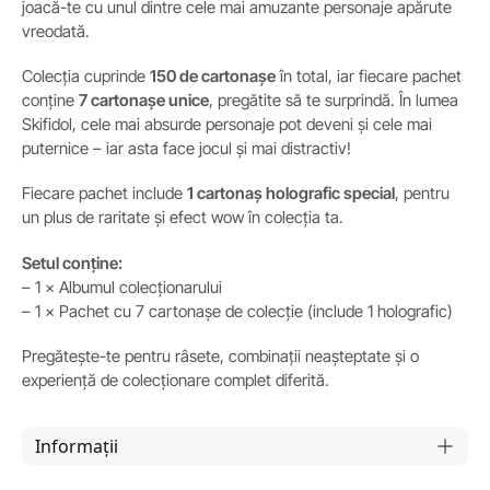
joacă-te cu unul dintre cele mai amuzante personaje apărute
vreodată.
Colecția cuprinde
150 de cartonașe
în total, iar fiecare pachet
conține
7 cartonașe unice
, pregătite să te surprindă. În lumea
Skifidol, cele mai absurde personaje pot deveni și cele mai
puternice – iar asta face jocul și mai distractiv!
Fiecare pachet include
1 cartonaș holografic special
, pentru
un plus de raritate și efect wow în colecția ta.
Setul conține:
– 1 × Albumul colecționarului
– 1 × Pachet cu 7 cartonașe de colecție (include 1 holografic)
Pregătește-te pentru râsete, combinații neașteptate și o
experiență de colecționare complet diferită.
Informații