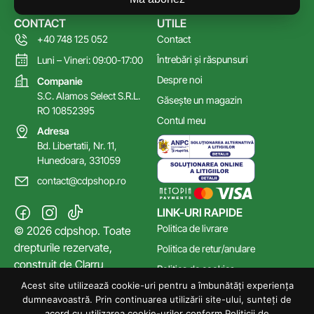
CONTACT
UTILE
+40 748 125 052
Contact
Întrebări și răspunsuri
Luni – Vineri: 09:00-17:00
Despre noi
Companie
S.C. Alamos Select S.R.L.
Găsește un magazin
RO 10852395
Contul meu
Adresa
Bd. Libertatii, Nr. 11,
Hunedoara, 331059
contact@cdpshop.ro
LINK-URI RAPIDE
Politica de livrare
© 2026 cdpshop. Toate
drepturile rezervate,
Politica de retur/anulare
construit de
Clarru
Politica de cookies
Acest site utilizează cookie-uri pentru a îmbunătăți experiența
Poltica de confidențialitate
dumneavoastră. Prin continuarea utilizării site-ului, sunteți de
Termeni și Condiții
acord cu utilizarea cookie-urilor conform Politicii de