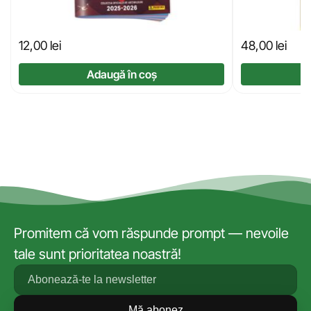
12,00
lei
48,00
lei
Adaugă în coș
Promitem că vom răspunde prompt — nevoile
tale sunt prioritatea noastră!
Mă abonez