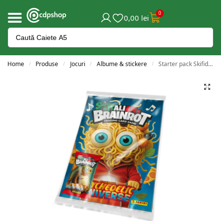
0
0,00
lei
Home
Produse
Jocuri
Albume & stickere
Starter pack Skifidol Italian Brainrot
/
/
/
/