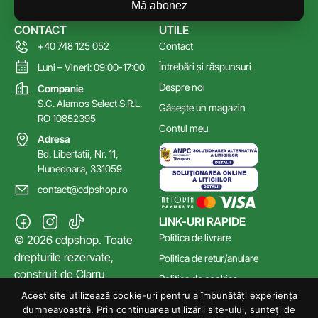
Mă abonez
CONTACT
UTILE
+40 748 125 052
Contact
Întrebări și răspunsuri
Luni – Vineri: 09:00-17:00
Despre noi
Companie
S.C. Alamos Select S.R.L.
Găsește un magazin
RO 10852395
Contul meu
Adresa
Bd. Libertatii, Nr. 11,
Hunedoara, 331059
contact@cdpshop.ro
LINK-URI RAPIDE
Politica de livrare
© 2026 cdpshop. Toate
drepturile rezervate,
Politica de retur/anulare
construit de
Clarru
Politica de cookies
Acest site utilizează cookie-uri pentru a îmbunătăți experiența
Poltica de confidențialitate
dumneavoastră. Prin continuarea utilizării site-ului, sunteți de