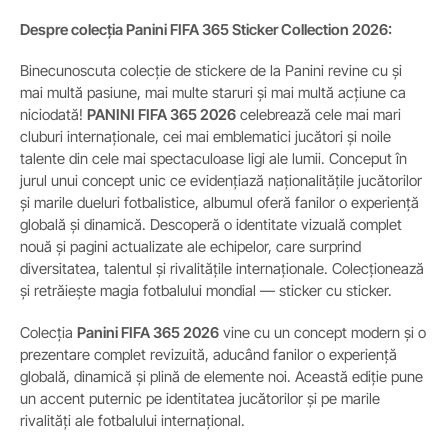
Despre colecția Panini FIFA 365 Sticker Collection 2026:
Binecunoscuta colecție de stickere de la Panini revine cu și
mai multă pasiune, mai multe staruri și mai multă acțiune ca
niciodată!
PANINI FIFA 365 2026
celebrează cele mai mari
cluburi internaționale, cei mai emblematici jucători și noile
talente din cele mai spectaculoase ligi ale lumii. Conceput în
jurul unui concept unic ce evidențiază naționalitățile jucătorilor
și marile dueluri fotbalistice, albumul oferă fanilor o experiență
globală și dinamică. Descoperă o identitate vizuală complet
nouă și pagini actualizate ale echipelor, care surprind
diversitatea, talentul și rivalitățile internaționale. Colecționează
și retrăiește magia fotbalului mondial — sticker cu sticker.
Colecția
Panini FIFA 365 2026
vine cu un concept modern și o
prezentare complet revizuită, aducând fanilor o experiență
globală, dinamică și plină de elemente noi. Această ediție pune
un accent puternic pe identitatea jucătorilor și pe marile
rivalități ale fotbalului internațional.