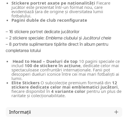
Stickere portret axate pe naționalități
Fiecare
jucător este prezentat într-un format nou, care
evidențiază țara de origine și diversitatea lumii
fotbalului.
Pagini duble de club reconfigurate
– 16 stickere portret dedicate jucătorilor
– 2 stickere speciale:
Emblema clubului
și
Jucătorul cheie
– 8 portrete suplimentare tipărite direct în album pentru
completarea lotului
Head to Head – Dueluri de top
10 pagini speciale ce
includ
100 de stickere în acțiune
, dedicate celor mai
spectaculoase confruntări internaționale. Fanii pot
descoperi dueluri iconice între cei mai mari fotbaliști ai
lumii.
Elite Stickers
O subcolecție premium formată din
12
stickere dedicate celor mai emblematici jucători
,
fiecare disponibil în
4 variante color
pentru un plus de
raritate și colecționabilitate.
Informații