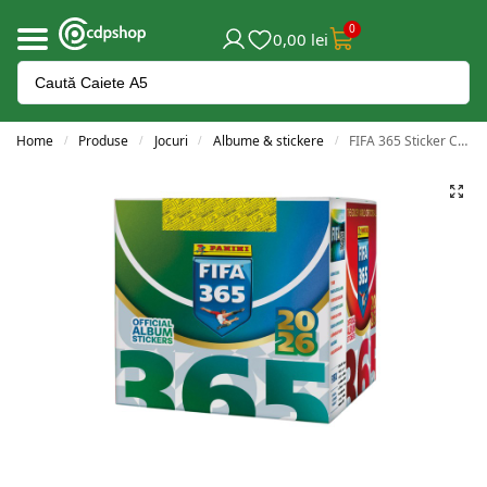
0
0,00
lei
Home
Produse
Jocuri
Albume & stickere
FIFA 365 Sticker Collection 2026: Set 36 plicuri
/
/
/
/