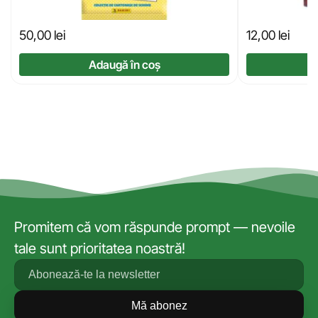
50,00
lei
12,00
lei
Adaugă în coș
Promitem că vom răspunde prompt — nevoile
tale sunt prioritatea noastră!
Mă abonez