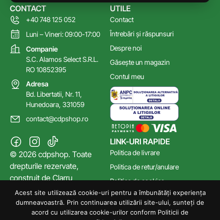
CONTACT
UTILE
+40 748 125 052
Contact
Întrebări și răspunsuri
Luni – Vineri: 09:00-17:00
Despre noi
Companie
S.C. Alamos Select S.R.L.
Găsește un magazin
RO 10852395
Contul meu
Adresa
Bd. Libertatii, Nr. 11,
Hunedoara, 331059
contact@cdpshop.ro
LINK-URI RAPIDE
Politica de livrare
© 2026 cdpshop. Toate
drepturile rezervate,
Politica de retur/anulare
construit de
Clarru
Politica de cookies
Acest site utilizează cookie-uri pentru a îmbunătăți experiența
Poltica de confidențialitate
dumneavoastră. Prin continuarea utilizării site-ului, sunteți de
Termeni și Condiții
acord cu utilizarea cookie-urilor conform Politicii de