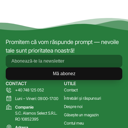
Promitem că vom răspunde prompt — nevoile
tale sunt prioritatea noastră!
Mă abonez
CONTACT
UTILE
+40 748 125 052
Contact
Întrebări și răspunsuri
Luni – Vineri: 09:00-17:00
Despre noi
Companie
S.C. Alamos Select S.R.L.
Găsește un magazin
RO 10852395
Contul meu
Adresa