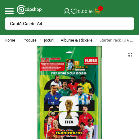
0
0,00
lei
Home
Produse
Jocuri
Albume & stickere
Starter Pack FIFA World Cup Adrenalyn XL 2026
/
/
/
/