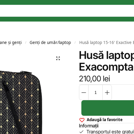
ane și genți
Genți de umăr/laptop
Husă laptop 15-16′ Exactiv
/
/
Husă laptop
Exacompta
210,00
lei
Adaugă la favorite
Informații
Transportul este gratu