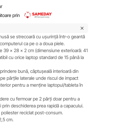
ur
rătoare prin
 husă se strecoară cu ușurință într-o geantă
ă computerul ca pe o a doua piele.
e 39 x 28 x 2 cm (dimensiune exterioară: 41
ibil cu orice laptop standard de 15 până la
 prindere bună, căptușeală interioară din
i pe părțile laterale unde riscul de impact
nterior pentru a menține laptopul/tableta în
idere cu fermoar pe 2 părți doar pentru a
 prin deschiderea prea rapidă a capacului.
poliester reciclat post-consum.
 2,5 cm.