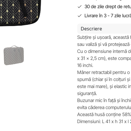
30 de zile drept de ret
Livrare în 3 - 7 zile luc
Descriere
Subțire și ușoară, această
sau valiză și vă protejeaz
Cu o dimensiune internă d
x 31 x 2,5 cm), este compat
16 inchi.
Mâner retractabil pentru o
spumă (chiar și în colțuri ș
este mai mare), și elastic i
siguranță.
Buzunar mic în față și înch
evita căderea computerului
Această husă conține 58% 
Dimensiuni: L 41 x h 31 x l