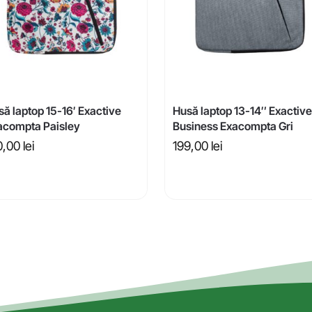
ă laptop 15-16′ Exactive
Husă laptop 13-14″ Exactive
acompta Paisley
Business Exacompta Gri
0,00
lei
199,00
lei