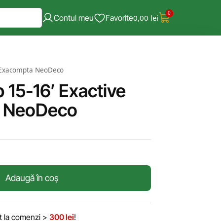
0
Contul meu
Favorite
0,00
lei
e Exacompta NeoDeco
 15-16′ Exactive
 NeoDeco
Adaugă în coș
it la comenzi >
300 lei
!