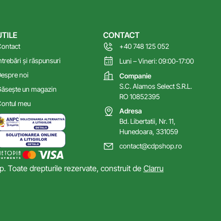
UTILE
CONTACT
ontact
+40 748 125 052
ntrebări și răspunsuri
Luni – Vineri: 09:00-17:00
espre noi
Companie
S.C. Alamos Select S.R.L.
ăsește un magazin
RO 10852395
ontul meu
Adresa
Bd. Libertatii, Nr. 11,
Hunedoara, 331059
contact@cdpshop.ro
 Toate drepturile rezervate, construit de
Clarru