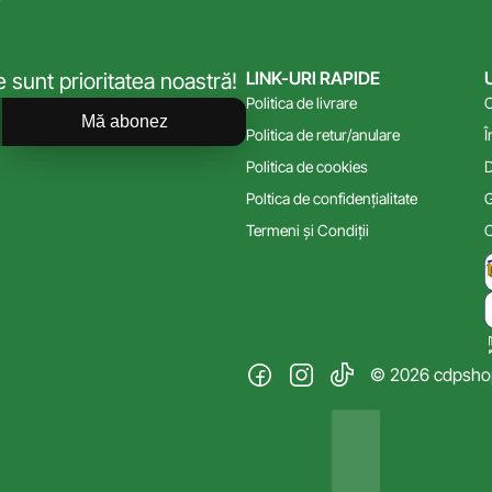
LINK-URI RAPIDE
sunt prioritatea noastră!
Politica de livrare
C
Mă abonez
Politica de retur/anulare
Î
Politica de cookies
D
Poltica de confidențialitate
G
Termeni și Condiții
C
© 2026 cdpshop.