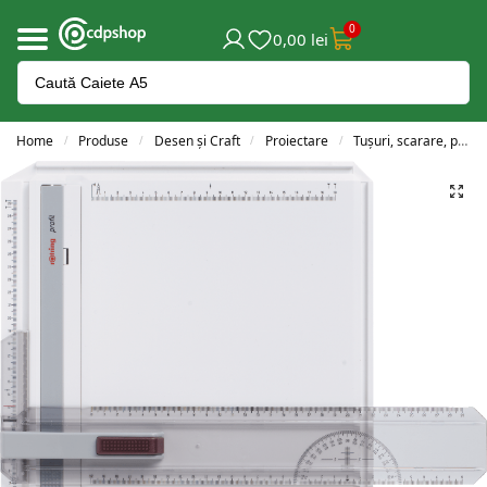
0
0,00
lei
Home
Produse
Desen și Craft
Proiectare
Tușuri, scarare, planșete și acesorii
/
/
/
/