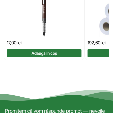
17,00
lei
192,60
lei
Adaugă în coș
Promitem că vom răspunde prompt — nevoile