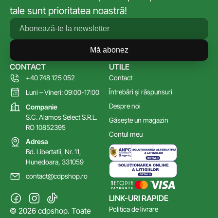
tale sunt prioritatea noastră!
Mă abonez
CONTACT
UTILE
+40 748 125 052
Contact
Întrebări și răspunsuri
Luni – Vineri: 09:00-17:00
Despre noi
Companie
S.C. Alamos Select S.R.L.
Găsește un magazin
RO 10852395
Contul meu
Adresa
Bd. Libertatii, Nr. 11,
Hunedoara, 331059
contact@cdpshop.ro
LINK-URI RAPIDE
Politica de livrare
© 2026 cdpshop. Toate