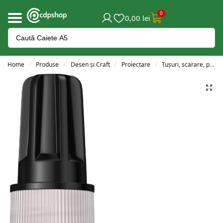
0
0,00
lei
Home
Produse
Desen și Craft
Proiectare
Tușuri, scarare, planșete și acesorii
/
/
/
/