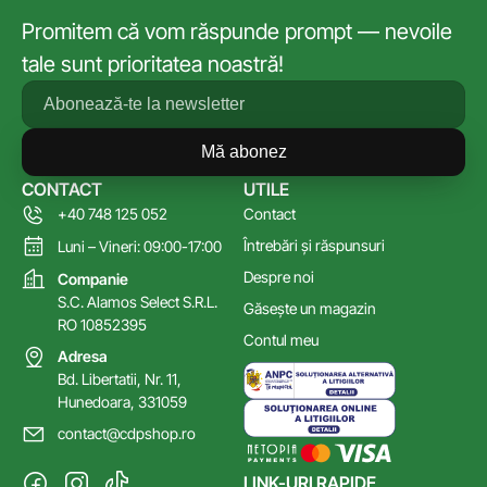
Promitem că vom răspunde prompt — nevoile
tale sunt prioritatea noastră!
Mă abonez
CONTACT
UTILE
+40 748 125 052
Contact
Întrebări și răspunsuri
Luni – Vineri: 09:00-17:00
Despre noi
Companie
S.C. Alamos Select S.R.L.
Găsește un magazin
RO 10852395
Contul meu
Adresa
Bd. Libertatii, Nr. 11,
Hunedoara, 331059
contact@cdpshop.ro
LINK-URI RAPIDE