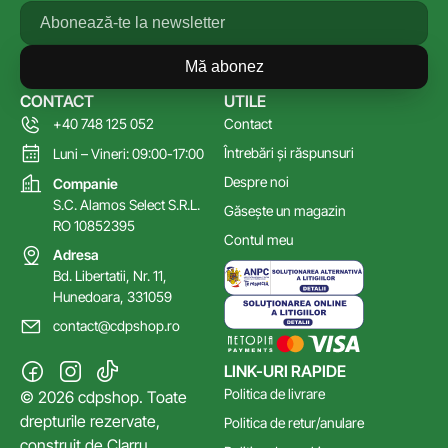
Mă abonez
CONTACT
UTILE
+40 748 125 052
Contact
Întrebări și răspunsuri
Luni – Vineri: 09:00-17:00
Despre noi
Companie
S.C. Alamos Select S.R.L.
Găsește un magazin
RO 10852395
Contul meu
Adresa
Bd. Libertatii, Nr. 11,
Hunedoara, 331059
contact@cdpshop.ro
LINK-URI RAPIDE
Politica de livrare
© 2026 cdpshop. Toate
drepturile rezervate,
Politica de retur/anulare
construit de
Clarru