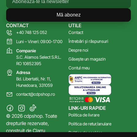
Mă abonez
CONTACT
UTILE
+40 748 125 052
Contact
Întrebări și răspunsuri
Luni – Vineri: 09:00-17:00
Despre noi
Companie
S.C. Alamos Select S.R.L.
Găsește un magazin
RO 10852395
Contul meu
Adresa
Bd. Libertatii, Nr. 11,
Hunedoara, 331059
contact@cdpshop.ro
LINK-URI RAPIDE
Politica de livrare
© 2026 cdpshop. Toate
drepturile rezervate,
Politica de retur/anulare
construit de
Clarru
Politica de cookies