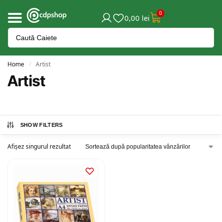
0
0,00
lei
Home
Artist
/
Artist
SHOW FILTERS
Afișez singurul rezultat