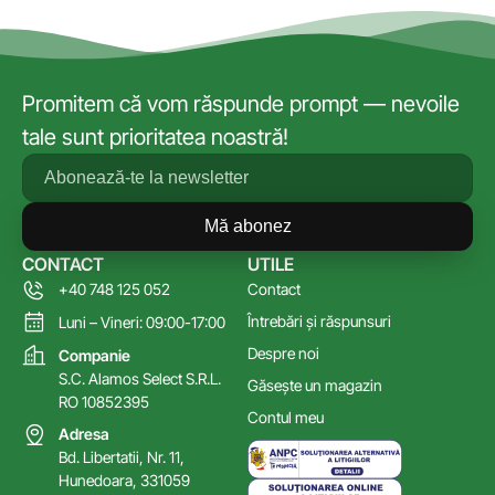
Promitem că vom răspunde prompt — nevoile
tale sunt prioritatea noastră!
Mă abonez
CONTACT
UTILE
+40 748 125 052
Contact
Întrebări și răspunsuri
Luni – Vineri: 09:00-17:00
Despre noi
Companie
S.C. Alamos Select S.R.L.
Găsește un magazin
RO 10852395
Contul meu
Adresa
Bd. Libertatii, Nr. 11,
Hunedoara, 331059