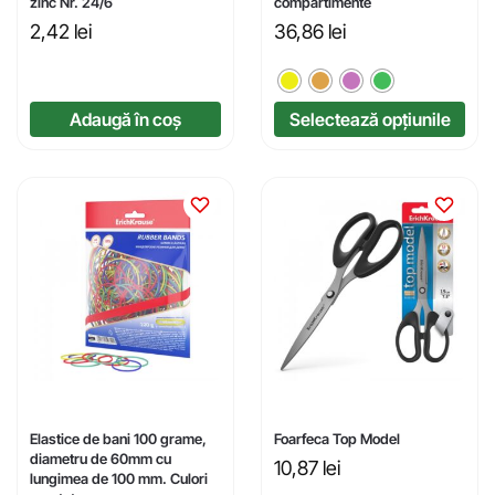
zinc Nr. 24/6
compartimente
2,42
lei
36,86
lei
Adaugă în coș
Selectează opțiunile
Elastice de bani 100 grame,
Foarfeca Top Model
diametru de 60mm cu
10,87
lei
lungimea de 100 mm. Culori