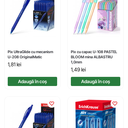
Pix UltraGlide cu mecanism
Pix cu capac U-108 PASTEL
U-208 OriginalMatic
BLOOM mina ALBASTRU
1,0mm
1,81
lei
1,49
lei
Adaugă în coș
Adaugă în coș