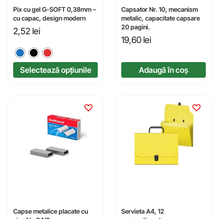
Pix cu gel G-SOFT 0,38mm –
Capsator Nr. 10, mecanism
cu capac, design modern
metalic, capacitate capsare
20 pagini.
2,52
lei
19,60
lei
Selectează opțiunile
Adaugă în coș
Capse metalice placate cu
Servieta A4, 12