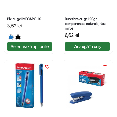
Pix cu gel MEGAPOLIS
Buretiera cu gel 20gr,
componenete naturale, fara
3,52
lei
miros
6,62
lei
Selectează opțiunile
Adaugă în coș