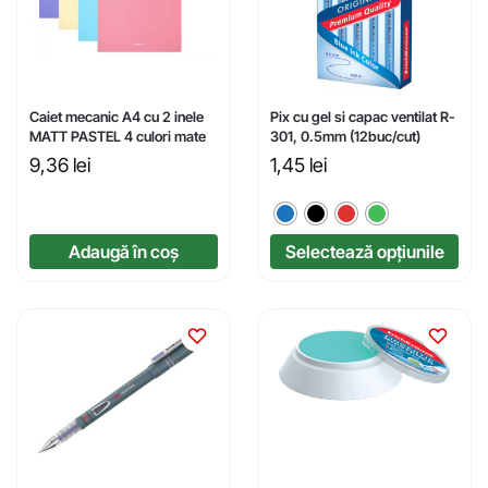
Caiet mecanic A4 cu 2 inele
Pix cu gel si capac ventilat R-
MATT PASTEL 4 culori mate
301, 0.5mm (12buc/cut)
9,36
lei
1,45
lei
Adaugă în coș
Selectează opțiunile