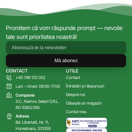
Promitem că vom răspunde prompt — nevoile
tale sunt prioritatea noastră!
Mă abonez
CONTACT
UTILE
+40 748 125 052
Contact
Întrebări și răspunsuri
Luni – Vineri: 09:00-17:00
Despre noi
Companie
S.C. Alamos Select S.R.L.
Găsește un magazin
RO 10852395
Contul meu
Adresa
Bd. Libertatii, Nr. 11,
Hunedoara, 331059