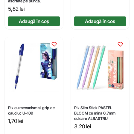
asortate pe punga.
5,82
lei
Adaugă în coș
Adaugă în coș
Pix cu mecanism si grip de
Pix Slim Stick PASTEL
cauciuc U-109
BLOOM cu mina 0,7mm
culoare ALBASTRU
1,70
lei
3,20
lei