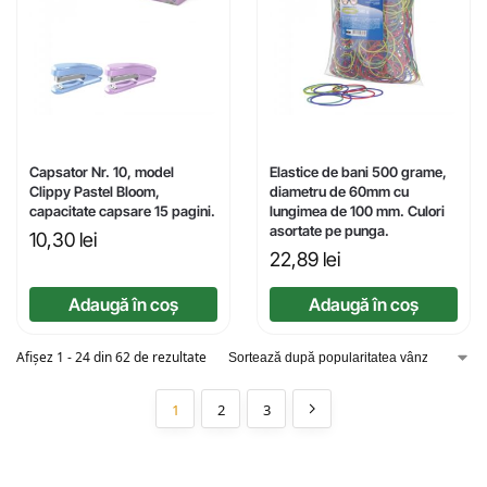
Capsator Nr. 10, model
Elastice de bani 500 grame,
Clippy Pastel Bloom,
diametru de 60mm cu
capacitate capsare 15 pagini.
lungimea de 100 mm. Culori
asortate pe punga.
10,30
lei
22,89
lei
Adaugă în coș
Adaugă în coș
Afișez 1 - 24 din 62 de rezultate
1
2
3