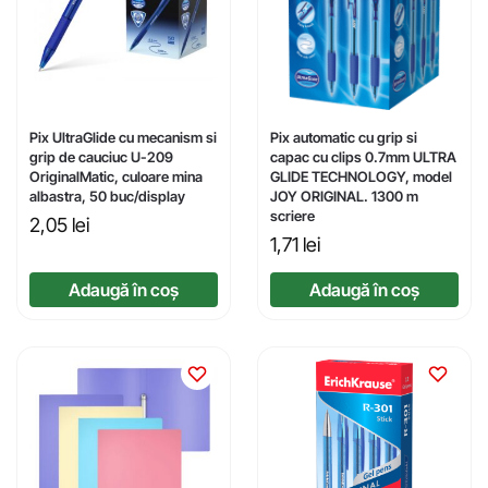
Pix UltraGlide cu mecanism si
Pix automatic cu grip si
grip de cauciuc U-209
capac cu clips 0.7mm ULTRA
OriginalMatic, culoare mina
GLIDE TECHNOLOGY, model
albastra, 50 buc/display
JOY ORIGINAL. 1300 m
scriere
2,05
lei
1,71
lei
Adaugă în coș
Adaugă în coș