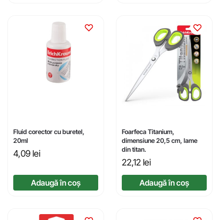
Fluid corector cu buretel,
Foarfeca Titanium,
20ml
dimensiune 20,5 cm, lame
din titan.
4,09
lei
22,12
lei
Adaugă în coș
Adaugă în coș